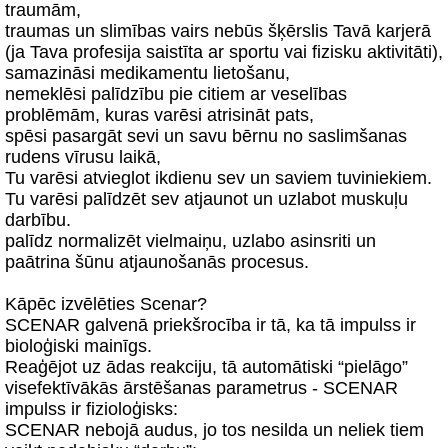
traumām,
traumas un slimības vairs nebūs šķērslis Tavā karjerā
(ja Tava profesija saistīta ar sportu vai fizisku aktivitāti),
samazināsi medikamentu lietošanu,
nemeklēsi palīdzību pie citiem ar veselības
problēmām, kuras varēsi atrisināt pats,
spēsi pasargāt sevi un savu bērnu no saslimšanas
rudens vīrusu laikā,
Tu varēsi atvieglot ikdienu sev un saviem tuviniekiem.
Tu varēsi palīdzēt sev atjaunot un uzlabot muskuļu
darbību.
palīdz normalizēt vielmaiņu, uzlabo asinsriti un
paātrina šūnu atjaunošanās procesus.
Kāpēc izvēlēties Scenar?
SCENAR galvenā priekšrocība ir tā, ka tā impulss ir
bioloģiski mainīgs.
Reaģējot uz ādas reakciju, tā automātiski “pielāgo”
visefektīvākās ārstēšanas parametrus - SCENAR
impulss ir fizioloģisks:
SCENAR nebojā audus, jo tos nesilda un neliek tiem