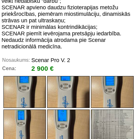
veikt nedabisku “darbu”;
SCENAR apvieno daudzu fizioterapijas metožu
priekšrocības, piemēram miostimulāciju, dinamiskās
strāvas un pat ultraskaņu;
SCENAR ir minimālas kontrindikācijas;
SCENAR piemīt ievērojama pretsāpju iedarbība.
Nedaudz informācija atrodama pie Scenar
netradicionālā medicīna.
Scenar Pro V. 2
Nosaukums:
2 900 €
Cena: