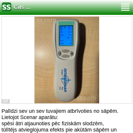
Cits ...
1/7
Palīdzi sev un sev tuvajiem atbrīvoties no sāpēm.
Lietojot Scenar aparātu:
spēsi ātri atjaunoties pēc fiziskām slodzēm,
tūlītējs atvieglojuma efekts pie akūtām sāpēm un