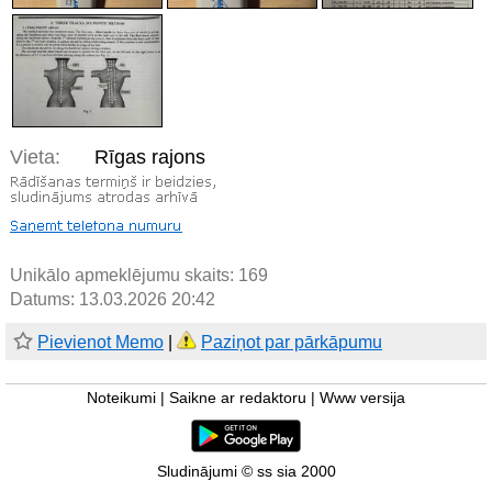
Vieta:
Rīgas rajons
Unikālo apmeklējumu skaits:
169
Datums: 13.03.2026 20:42
Pievienot Memo
|
Paziņot par pārkāpumu
Noteikumi
|
Saikne ar redaktoru
|
Www versija
Sludinājumi © ss sia 2000