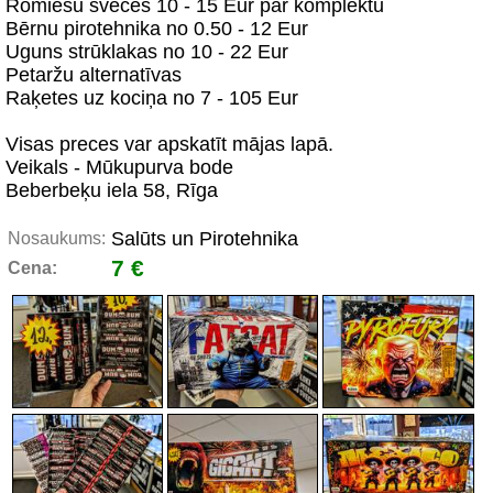
Romiešu sveces 10 - 15 Eur par komplektu
Bērnu pirotehnika no 0.50 - 12 Eur
Uguns strūklakas no 10 - 22 Eur
Petaržu alternatīvas
Raķetes uz kociņa no 7 - 105 Eur
Visas preces var apskatīt mājas lapā.
Veikals - Mūkupurva bode
Beberbeķu iela 58, Rīga
Salūts un Pirotehnika
Nosaukums:
7 €
Cena: