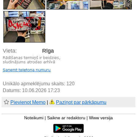
Vieta:
Rīga
Unikālo apmeklējumu skaits:
120
Datums: 10.06.2026 17:23
Pievienot Memo
|
Paziņot par pārkāpumu
Noteikumi
|
Saikne ar redaktoru
|
Www versija