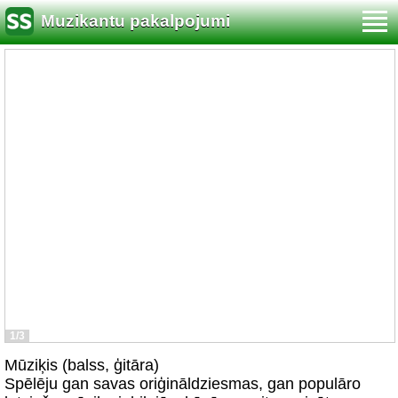
Muzikantu pakalpojumi
1/3
Mūziķis (balss, ģitāra)
Spēlēju gan savas oriģināldziesmas, gan populāro