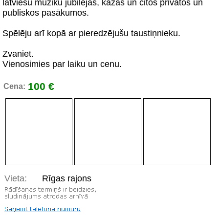
latviešu mūziku jubilejās, kāzās un citos privātos un
publiskos pasākumos.
Spēlēju arī kopā ar pieredzējušu taustiņnieku.
Zvaniet.
Vienosimies par laiku un cenu.
100 €
Cena:
Vieta:
Rīgas rajons