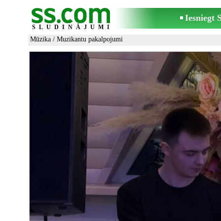
Iesniegt
SLUDINĀJUMI
Mūzika
/
Muzikantu pakalpojumi