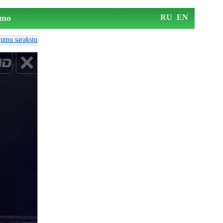
mo
RU
EN
ājumu sarakstu