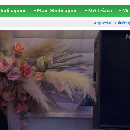
 Sludinājumu
Mani Sludinājumi
Meklēšana
Me
Atgriezties uz sludin