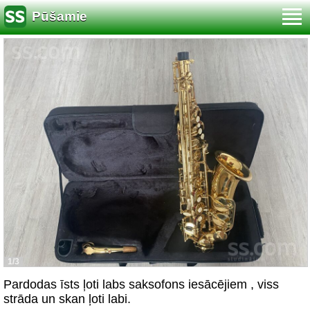
Pūšamie
1/3
Pardodas īsts ļoti labs saksofons iesācējiem , viss
strāda un skan ļoti labi.