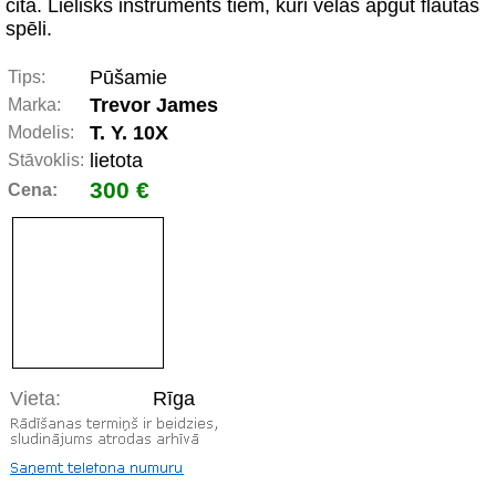
cita. Lielisks instruments tiem, kuri vēlas apgūt flautas
spēli.
Pūšamie
Tips:
Trevor James
Marka:
T. Y. 10X
Modelis:
lietota
Stāvoklis:
300 €
Cena:
Vieta:
Rīga