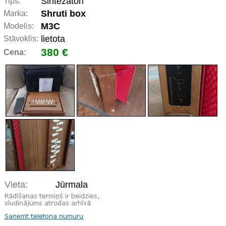
Sintezatori
Tips:
Shruti box
Marka:
M3C
Modelis:
lietota
Stāvoklis:
380 €
Cena:
Vieta:
Jūrmala