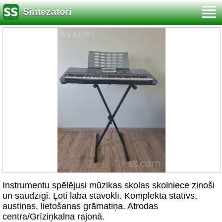
Sintezatori
Instrumentu spēlējusi mūzikas skolas skolniece zinoši
un saudzīgi. Ļoti labā stāvoklī. Komplektā statīvs,
austiņas, lietošanas grāmatiņa. Atrodas
centra/Grīziņkalna rajonā.