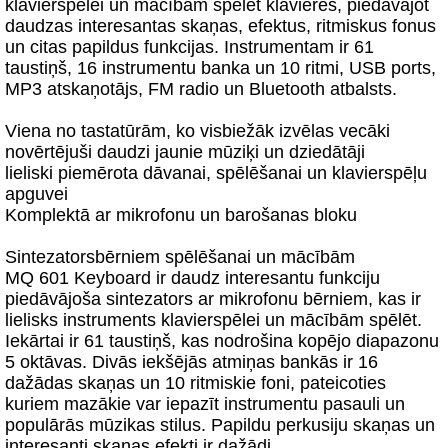
klavierspēlei un mācībām spēlēt klavieres, piedāvājot
daudzas interesantas skaņas, efektus, ritmiskus fonus
un citas papildus funkcijas. Instrumentam ir 61
taustiņš, 16 instrumentu banka un 10 ritmi, USB ports,
MP3 atskaņotājs, FM radio un Bluetooth atbalsts.
Viena no tastatūrām, ko visbiežāk izvēlas vecāki
novērtējuši daudzi jaunie mūziķi un dziedātāji
lieliski piemērota dāvanai, spēlēšanai un klavierspēļu
apguvei
Komplektā ar mikrofonu un barošanas bloku
Sintezatorsbērniem spēlēšanai un mācībām
MQ 601 Keyboard ir daudz interesantu funkciju
piedāvājoša sintezators ar mikrofonu bērniem, kas ir
lielisks instruments klavierspēlei un mācībām spēlēt.
Iekārtai ir 61 taustiņš, kas nodrošina kopējo diapazonu
5 oktāvas. Divās iekšējās atmiņas bankās ir 16
dažādas skaņas un 10 ritmiskie foni, pateicoties
kuriem mazākie var iepazīt instrumentu pasauli un
populārās mūzikas stilus. Papildu perkusiju skaņas un
interesanti skaņas efekti ir dažādi.