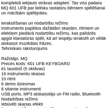
komplektā iekļauto strāvas adapteri. Tas viss padara
MQ 601 UFB par lielisku tastatūru bērniem spēlēšanai
un mācībām spēlējoties.
Ierakstīšanas un nodarbību režīms
Instruments papildus dažādām skaņām, ritmiem un
efektiem piedāvā nodarbību režīmu, kas palīdzēs
apgūt klaviatūras spēli, kā arī iespēju ierakstīt un vēlāk
atskaņot muzikālas frāzes.
Tehniskais raksturojums
Ražotājs: MQ
Preces kods: 601 UFB KEYBOARD
61 taustiņš (5 oktāvas)
16 instrumentu skaņas
10 ritmi
6 demo dziesmas
8 sitamie instrumenti
USB ports, MP3 atskaņotājs un FM radio, Bluetooth
Nodarbības režīms
Iebūvēti skaņas efekti