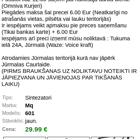
(Omniva Kurjeri)
Piegādes maksa šai precei 6.00 Eur (Neatkarīgi no
atrašanās vietas, pilsēta vai lauku teritorijās)
Ir iespējams veikt apmaksu pie preces saņemšanu
(Tikai bankas karte) + 6.00 Eur
Iespējams arī preci izņemt mūsu noliktavā : Tukuma
ielā 24A, Jūrmalā (Waze: Voice kraft)
Atrodamies Jūrmalas teritorijā kurā nav jāpērk
Jūrmalas Caurlaide.
(PIRMS BRAUKŠANAS UZ NOLIKTAVU NOTEIKTI IR
JĀPIEZVANA UN JĀVIENOJAS PAR TIKŠANĀS
LAIKU)
Sintezatori
Tips:
Mq
Marka:
601
Modelis:
jaun.
Stāvoklis:
29.99 €
Cena: