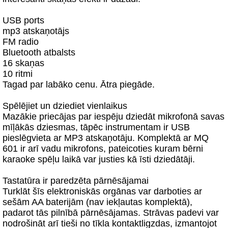
USB ports
mp3 atskaņotājs
FM radio
Bluetooth atbalsts
16 skaņas
10 ritmi
Tagad par labāko cenu. Ātra piegāde.
Spēlējiet un dziediet vienlaikus
Mazākie priecājas par iespēju dziedāt mikrofonā savas
mīļākās dziesmas, tāpēc instrumentam ir USB
pieslēgvieta ar MP3 atskaņotāju. Komplektā ar MQ
601 ir arī vadu mikrofons, pateicoties kuram bērni
karaoke spēļu laikā var justies kā īsti dziedātāji.
Tastatūra ir paredzēta pārnēsājamai
Turklāt šīs elektroniskās orgānas var darboties ar
sešām AA baterijām (nav iekļautas komplektā),
padarot tās pilnībā pārnēsājamas. Strāvas padevi var
nodrošināt arī tieši no tīkla kontaktligzdas, izmantojot