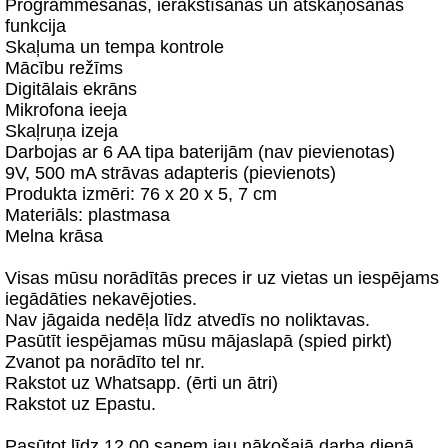
Programmēšanas, ierakstīšanas un atskaņošanas
funkcija
Skaļuma un tempa kontrole
Mācību režīms
Digitālais ekrāns
Mikrofona ieeja
Skaļruņa izeja
Darbojas ar 6 AA tipa baterijām (nav pievienotas)
9V, 500 mA strāvas adapteris (pievienots)
Produkta izmēri: 76 x 20 x 5, 7 cm
Materiāls: plastmasa
Melna krāsa
Visas mūsu norādītās preces ir uz vietas un iespējams
iegādāties nekavējoties.
Nav jāgaida nedēļa līdz atvedīs no noliktavas.
Pasūtīt iespējamas mūsu mājaslapā (spied pirkt)
Zvanot pa norādīto tel nr.
Rakstot uz Whatsapp. (ērti un ātri)
Rakstot uz Epastu.
Pasūtot līdz 12.00 saņem jau nākošajā darba dienā.