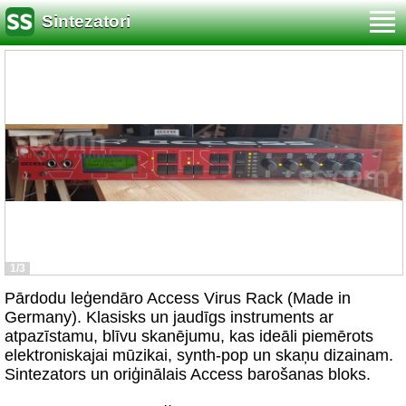
Sintezatori
1/3
Pārdodu leģendāro Access Virus Rack (Made in
Germany). Klasisks un jaudīgs instruments ar
atpazīstamu, blīvu skanējumu, kas ideāli piemērots
elektroniskajai mūzikai, synth-pop un skaņu dizainam.
Sintezators un oriģinālais Access barošanas bloks.