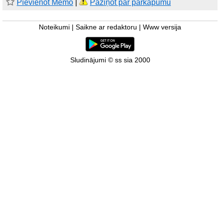
Pievienot Memo
|
Paziņot par pārkāpumu
Noteikumi
|
Saikne ar redaktoru
|
Www versija
Sludinājumi © ss sia 2000