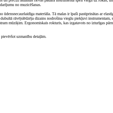
 un precīzi atdalītās rievas padara instrumenta spēli viegli uz rokas, un
ndarījumu no muzicēšanas.
no ūdensnecaurlaidīga materiāla. Tā malas ir īpaši pastiprinātas ar elastī
nu dubultā rāvējslēdzēja dizains nodrošina vieglu piekļuvi instrumentam, 
atram mūziķim. Ergonomiskais rokturis, kas izgatavots no izturīgas pār
, pievēršot uzmanību detaļām.