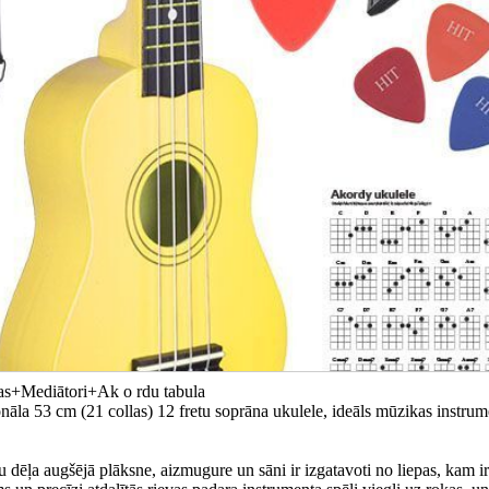
as+Mediātori+Ak o rdu tabula
nāla 53 cm (21 collas) 12 fretu soprāna ukulele, ideāls mūzikas instrum
 dēļa augšējā plāksne, aizmugure un sāni ir izgatavoti no liepas, kam ir 