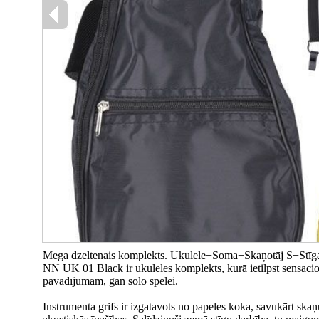
Mega dzeltenais komplekts. Ukulele+Soma+Skaņotāj S+Stīg
NN UK 01 Black ir ukuleles komplekts, kurā ietilpst sensacio
pavadījumam, gan solo spēlei.
Instrumenta grifs ir izgatavots no papeles koka, savukārt skaņu