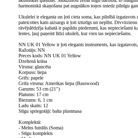
akustiskās īpašības. Salīdzinoši zemā stīgu darbība, to maigums
harmoniskā skaņošana pat augstākos toņos sniedz pilnīgu ga
Ukulelei ir eleganta un ļoti cieta soma, kas pilnībā izgatavots 
pateicoties kam aizsargs ir ļoti izturīgs un neplīst. Divvirzie
rāvējslēdzēja kabatā ir papildu piederumi, kas nepieciešami k
lentes, ļauj paņemt līdzi ukuleli, kur vien tas nepieciešams.
NN UK 01 Yellow ir ļoti elegants instruments, kas izgatavots
Ražotājs: NN
Preces kods: NN UK 01 Yellow
Dzeltenā krāsa
Virsma: glancēta
Korpuss: liepa
Grifs: papele
Grifa virsma: Amerikas liepa (Basswood)
Garums: 53 cm (21")
Platums: 17 cm
Biezums: 6, 1 cm
Ladu skaits: 12
Stīgu spriegotāji: balta plastmasa
Komplektā:
- Melns futrālis (Soma)
- Stīgu komplekts