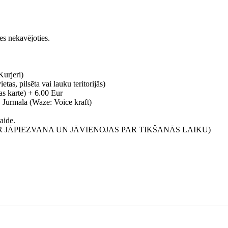
es nekavējoties.
Kurjeri)
tas, pilsēta vai lauku teritorijās)
as karte) + 6.00 Eur
 Jūrmalā (Waze: Voice kraft)
aide.
 JĀPIEZVANA UN JĀVIENOJAS PAR TIKŠANĀS LAIKU)