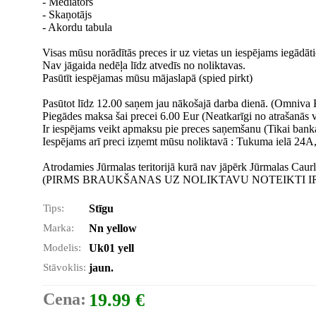
- Mediators
- Skaņotājs
- Akordu tabula
Visas mūsu norādītās preces ir uz vietas un iespējams iegādāti
Nav jāgaida nedēļa līdz atvedīs no noliktavas.
Pasūtīt iespējamas mūsu mājaslapā (spied pirkt)
Pasūtot līdz 12.00 saņem jau nākošajā darba dienā. (Omniva 
Piegādes maksa šai precei 6.00 Eur (Neatkarīgi no atrašanās vie
Ir iespējams veikt apmaksu pie preces saņemšanu (Tikai bank
Iespējams arī preci izņemt mūsu noliktavā : Tukuma ielā 24A,
Atrodamies Jūrmalas teritorijā kurā nav jāpērk Jūrmalas Caurl
(PIRMS BRAUKŠANAS UZ NOLIKTAVU NOTEIKTI IR
Tips:
Stīgu
Marka:
Nn yellow
Modelis:
Uk01 yell
Stāvoklis:
jaun.
Cena:
19.99 €