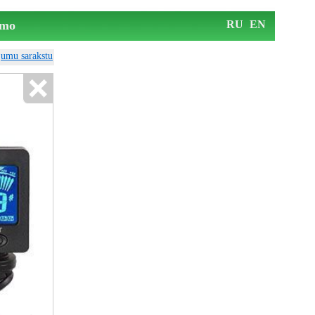
mo
RU
EN
ājumu sarakstu