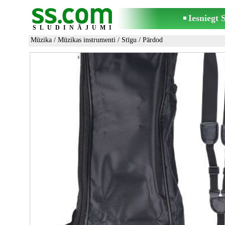
Iesniegt
SLUDINĀJUMI
Mūzika
/
Mūzikas instrumenti
/
Stīgu
/ Pārdod