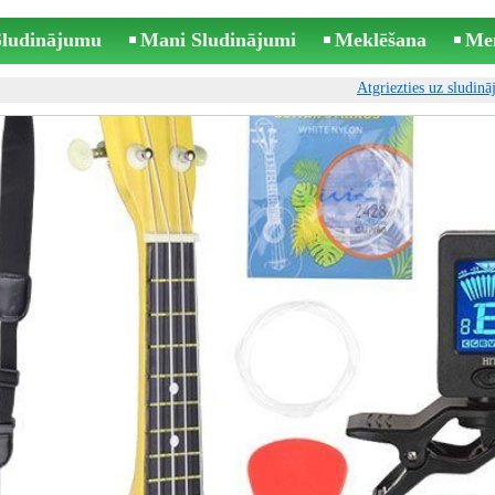
 Sludinājumu
Mani Sludinājumi
Meklēšana
Me
Atgriezties uz sludin