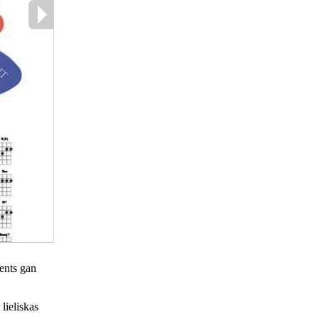
ents gan
lieliskas