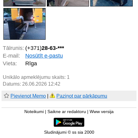
Tālrunis:
(+371)
28-63-***
E-mail:
Nosūtīt e-pastu
Vieta:
Rīga
Unikālo apmeklējumu skaits:
1
Datums: 26.06.2026 12:42
Pievienot Memo
|
Paziņot par pārkāpumu
Noteikumi
|
Saikne ar redaktoru
|
Www versija
Sludinājumi © ss sia 2000