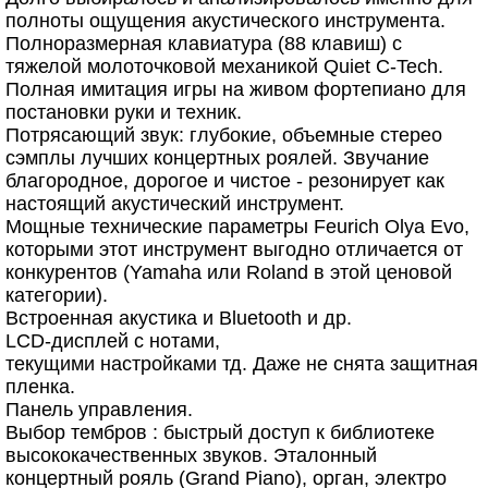
полноты ощущения акустического инструмента.
Полноразмерная клавиатура (88 клавиш) с
тяжелой молоточковой механикой Quiet C-Tech.
Полная имитация игры на живом фортепиано для
постановки руки и техник.
Потрясающий звук: глубокие, объемные стерео
сэмплы лучших концертных роялей. Звучание
благородное, дорогое и чистое - резонирует как
настоящий акустический инструмент.
Мощные технические параметры Feurich Olya Evo,
которыми этот инструмент выгодно отличается от
конкурентов (Yamaha или Roland в этой ценовой
категории).
Встроенная акустика и Bluetooth и др.
LCD-дисплей с нотами,
текущими настройками тд. Даже не снята защитная
пленка.
Панель управления.
Выбор тембров : быстрый доступ к библиотеке
высококачественных звуков. Эталонный
концертный рояль (Grand Piano), орган, электро