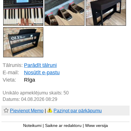
Tālrunis:
Parādīt tālruni
E-mail:
Nosūtīt e-pastu
Vieta:
Rīga
Unikālo apmeklējumu skaits:
50
Datums: 04.08.2026 08:29
Pievienot Memo
|
Paziņot par pārkāpumu
Noteikumi
|
Saikne ar redaktoru
|
Www versija