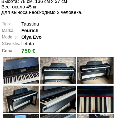
Высота: 78 см, 136 см х 37 см
Вес: около 45 кг.
Для выноса необходимо 2 человека.
Taustiņu
Tips:
Feurich
Marka:
Olya Evo
Modelis:
lietota
Stāvoklis:
750 €
Cena: