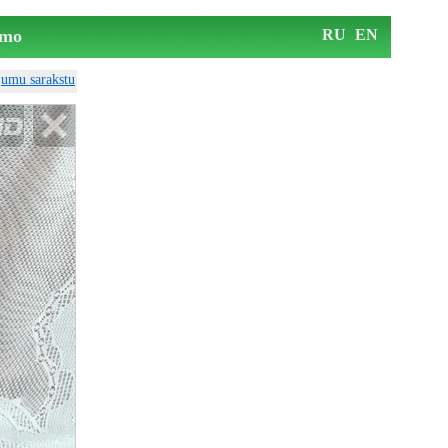
mo
RU
EN
ājumu sarakstu