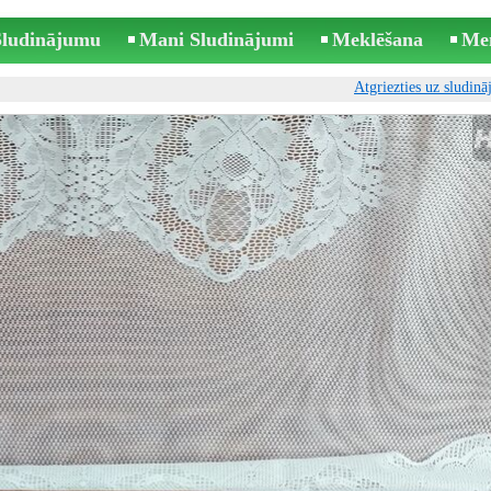
 Sludinājumu
Mani Sludinājumi
Meklēšana
Me
Atgriezties uz sludin