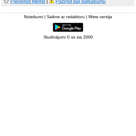
Pievienot Memo
|
Paziņot par pārkāpumu
Noteikumi
|
Saikne ar redaktoru
|
Www versija
Sludinājumi © ss sia 2000