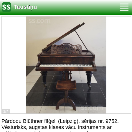
Taustiņu
1/7
Pārdodu Blüthner flīģeli (Leipzig), sērijas nr. 9752.
Vēsturisks, augstas klases vācu instruments ar