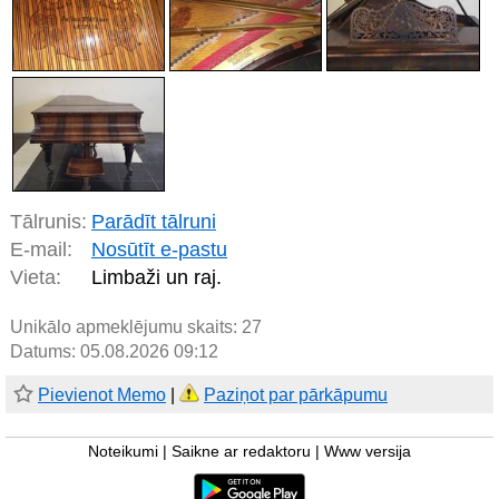
Tālrunis:
Parādīt tālruni
E-mail:
Nosūtīt e-pastu
Vieta:
Limbaži un raj.
Unikālo apmeklējumu skaits:
27
Datums: 05.08.2026 09:12
Pievienot Memo
|
Paziņot par pārkāpumu
Noteikumi
|
Saikne ar redaktoru
|
Www versija