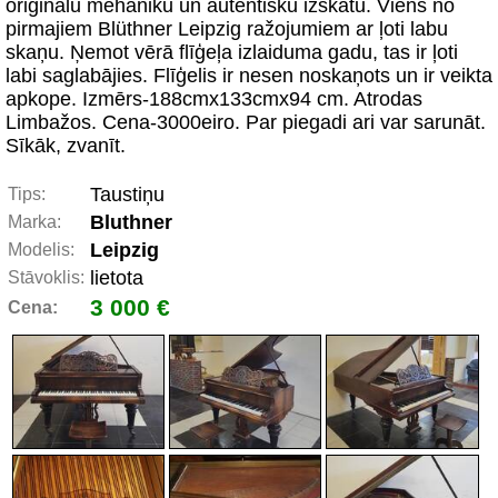
oriģinālu mehāniku un autentisku izskatu. Viens no
pirmajiem Blüthner Leipzig ražojumiem ar ļoti labu
skaņu. Ņemot vērā flīģeļa izlaiduma gadu, tas ir ļoti
labi saglabājies. Flīģelis ir nesen noskaņots un ir veikta
apkope. Izmērs-188cmx133cmx94 cm. Atrodas
Limbažos. Cena-3000eiro. Par piegadi ari var sarunāt.
Sīkāk, zvanīt.
Taustiņu
Tips:
Bluthner
Marka:
Leipzig
Modelis:
lietota
Stāvoklis:
3 000 €
Cena: