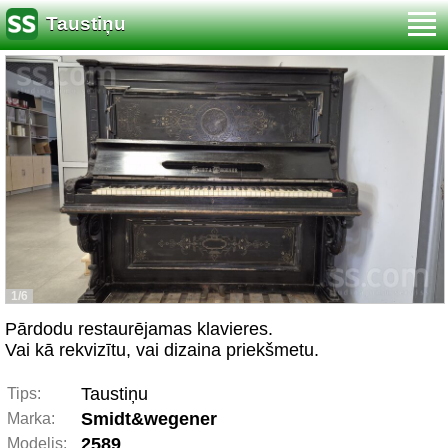
Taustiņu
1/6
Pārdodu restaurējamas klavieres.
Vai kā rekvizītu, vai dizaina priekšmetu.
Taustiņu
Tips:
Smidt&wegener
Marka:
2589
Modelis: