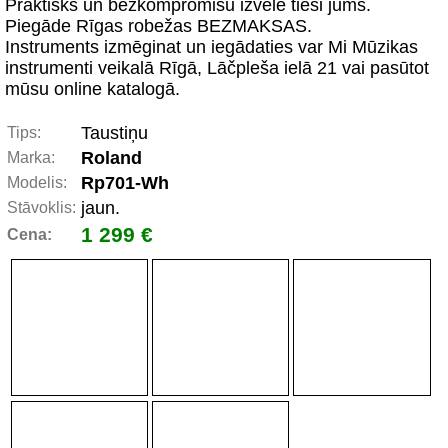
Praktisks un bezkompromisu izvēle tieši jums.
Piegāde Rīgas robežas BEZMAKSAS.
Instruments izmēginat un iegādaties var Mi Mūzikas
instrumenti veikalā Rīgā, Lāčpleša ielā 21 vai pasūtot
mūsu online katalogā.
Taustiņu
Tips:
Roland
Marka:
Rp701-Wh
Modelis:
jaun.
Stāvoklis:
1 299 €
Cena: