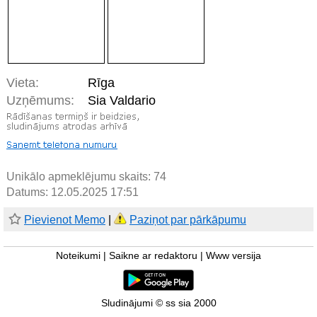
Vieta:
Rīga
Uzņēmums:
Sia Valdario
Unikālo apmeklējumu skaits:
74
Datums: 12.05.2025 17:51
Pievienot Memo
|
Paziņot par pārkāpumu
Noteikumi
|
Saikne ar redaktoru
|
Www versija
Sludinājumi © ss sia 2000