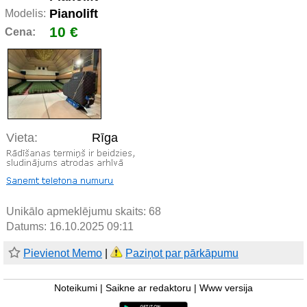
Pianolift
Modelis:
10 €
Cena:
Vieta:
Rīga
Unikālo apmeklējumu skaits:
68
Datums: 16.10.2025 09:11
Pievienot Memo
|
Paziņot par pārkāpumu
Noteikumi
|
Saikne ar redaktoru
|
Www versija