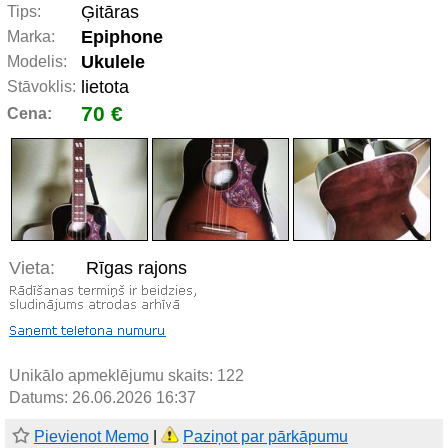
Ģitāras
Tips:
Epiphone
Marka:
Ukulele
Modelis:
lietota
Stāvoklis:
70 €
Cena:
Vieta:
Rīgas rajons
Unikālo apmeklējumu skaits:
122
Datums: 26.06.2026 16:37
Pievienot Memo
|
Paziņot par pārkāpumu