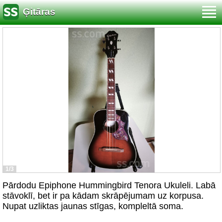
Ģitāras
1/3
Pārdodu Epiphone Hummingbird Tenora Ukuleli. Labā
stāvoklī, bet ir pa kādam skrāpējumam uz korpusa.
Nupat uzliktas jaunas stīgas, kompleltā soma.