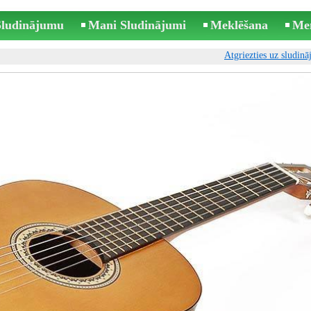
 Sludinājumu
Mani Sludinājumi
Meklēšana
Me
Atgriezties uz sludin