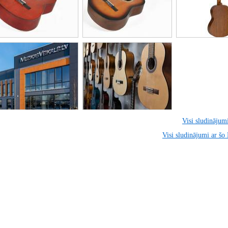
Visi sludinājumi
Visi sludinājumi ar šo