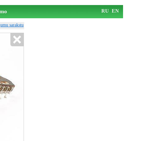
mo
RU
EN
ājumu sarakstu