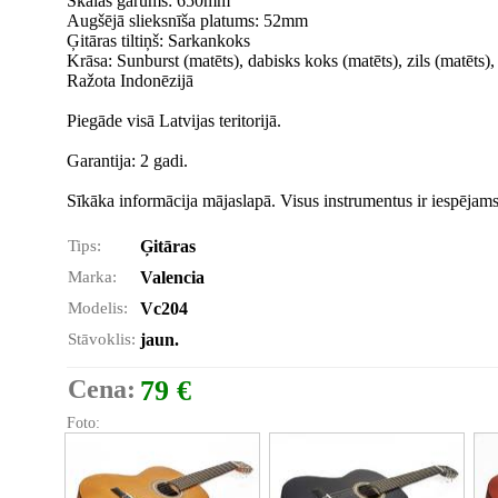
Skalas garums: 650mm
Augšējā slieksnīša platums: 52mm
Ģitāras tiltiņš: Sarkankoks
Krāsa: Sunburst (matēts), dabisks koks (matēts), zils (matēts),
Ražota Indonēzijā
Piegāde visā Latvijas teritorijā.
Garantija: 2 gadi.
Sīkāka informācija mājaslapā. Visus instrumentus ir iespējams
Tips:
Ģitāras
Marka:
Valencia
Modelis:
Vc204
Stāvoklis:
jaun.
Cena:
79 €
Foto: