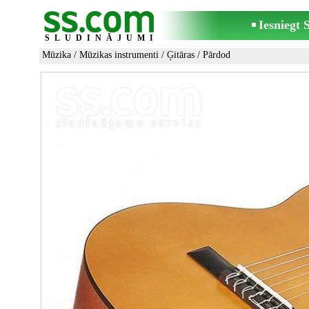
Iesniegt
SLUDINĀJUMI
Mūzika
/
Mūzikas instrumenti
/
Ģitāras
/ Pārdod