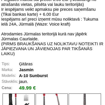
atrašanās vietas, pilsēta vai lauku teritorijās)
Ir iespējams veikt apmaksu pie preces saņemšanu
(Tikai bankas karte) + 6.00 Eur
Iespējams arī preci izņemt mūsu noliktavā : Tukuma
ielā 24A, Jūrmalā (Waze: Voice kraft)
Atrodamies Jūrmalas teritorijā kurā nav jāpērk
Jūrmalas Caurlaide.
(PIRMS BRAUKŠANAS UZ NOLIKTAVU NOTEIKTI IR
JĀPIEZVANA UN JĀVIENOJAS PAR TIKŠANĀS
LAIKU)
Ģitāras
Tips:
Jasmin
Marka:
A-10 Sunburst
Modelis:
jaun.
Stāvoklis:
49.99 €
Cena: