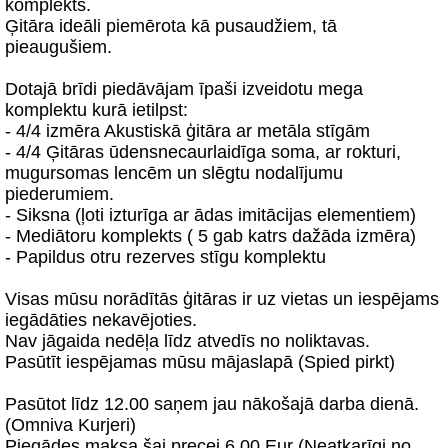
komplekts.
Ģitāra ideāli piemērota kā pusaudžiem, tā
pieaugušiem.
Dotajā brīdi piedāvājam īpaši izveidotu mega
komplektu kurā ietilpst:
- 4/4 izmēra Akustiskā ģitāra ar metāla stīgām
- 4/4 Ģitāras ūdensnecaurlaidīga soma, ar rokturi,
mugursomas lencēm un slēgtu nodalījumu
piederumiem.
- Siksna (ļoti izturīga ar ādas imitācijas elementiem)
- Mediātoru komplekts ( 5 gab katrs dažāda izmēra)
- Papildus otru rezerves stīgu komplektu
Visas mūsu norādītās ģitāras ir uz vietas un iespējams
iegādāties nekavējoties.
Nav jāgaida nedēļa līdz atvedīs no noliktavas.
Pasūtīt iespējamas mūsu mājaslapā (Spied pirkt)
Pasūtot līdz 12.00 saņem jau nākošajā darba dienā.
(Omniva Kurjeri)
Piegādes maksa šai precei 6.00 Eur (Neatkarīgi no