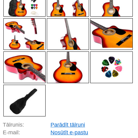
Tālrunis:
Parādīt tālruni
E-mail:
Nosūtīt e-pastu