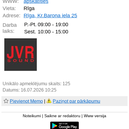
WWW:
apskatīties
Vieta:
Rīga
Adrese:
Rīga, Kr.Barona iela 25
P.-Pt.
09:00 - 19:00
Darba
laiks:
Sest.
10:00 - 15:00
Unikālo apmeklējumu skaits:
125
Datums: 16.07.2026 10:25
Pievienot Memo
|
Paziņot par pārkāpumu
Noteikumi
|
Saikne ar redaktoru
|
Www versija