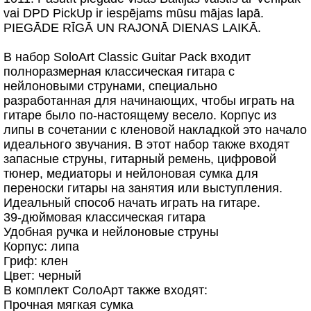
vai DPD PickUp ir iespējams mūsu mājas lapā.
PIEGĀDE RĪGĀ UN RAJONĀ DIENAS LAIKĀ.
В набор SoloArt Classic Guitar Pack входит
полноразмерная классическая гитара с
нейлоновыми струнами, специально
разработанная для начинающих, чтобы играть на
гитаре было по-настоящему весело. Корпус из
липы в сочетании с кленовой накладкой это начало
идеального звучания. В этот набор также входят
запасные струны, гитарный ремень, цифровой
тюнер, медиаторы и нейлоновая сумка для
переноски гитары на занятия или выступления.
Идеальный способ начать играть на гитаре.
39-дюймовая классическая гитара
Удобная ручка и нейлоновые струны
Корпус: липа
Гриф: клен
Цвет: черный
В комплект СолоАрт также входят:
Прочная мягкая сумка