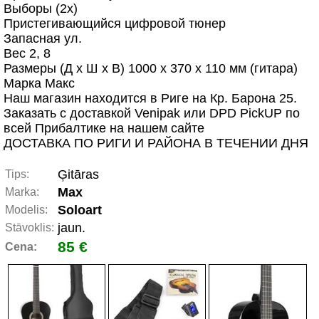
Выборы (2x)
Пристегивающийся цифровой тюнер
Запасная ул.
Вес 2, 8
Размеры (Д x Ш x В) 1000 x 370 x 110 мм (гитара)
Марка Макс
Наш магазин находится в Риге на Кр. Барона 25.
Заказать с доставкой Venipak или DPD PickUP по
всей Прибалтике на нашем сайте
ДОСТАВКА ПО РИГИ И РАЙОНА В ТЕЧЕНИИ ДНЯ
Ģitāras
Tips:
Мах
Marka:
Soloart
Modelis:
jaun.
Stāvoklis:
85 €
Cena: