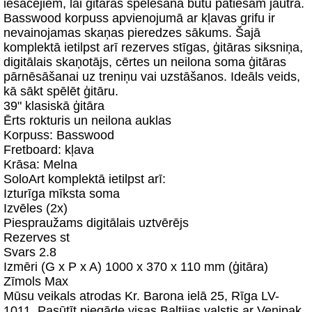
iesācējiem, lai ģitāras spēlēšana būtu patiešām jautra.
Basswood korpuss apvienojumā ar kļavas grifu ir
nevainojamas skaņas pieredzes sākums. Šajā
komplektā ietilpst arī rezerves stīgas, ģitāras siksniņa,
digitālais skaņotājs, cērtes un neilona soma ģitāras
pārnēsāšanai uz treniņu vai uzstāšanos. Ideāls veids,
kā sākt spēlēt ģitāru.
39" klasiskā ģitāra
Ērts rokturis un neilona auklas
Korpuss: Basswood
Fretboard: kļava
Krāsa: Melna
SoloArt komplektā ietilpst arī:
Izturīga mīksta soma
Izvēles (2x)
Piespraužams digitālais uztvērējs
Rezerves st
Svars 2.8
Izmēri (G x P x A) 1000 x 370 x 110 mm (ģitāra)
Zīmols Max
Mūsu veikals atrodas Kr. Barona ielā 25, Rīga LV-
1011. Pasūtīt piegāde visas Baltijas valstis ar Venipak