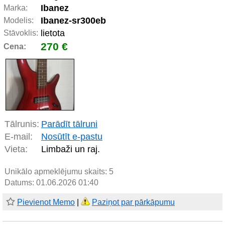
Ibanez
Marka:
Ibanez-sr300eb
Modelis:
lietota
Stāvoklis:
270 €
Cena:
Tālrunis:
Parādīt tālruni
E-mail:
Nosūtīt e-pastu
Vieta:
Limbaži un raj.
Unikālo apmeklējumu skaits:
5
Datums: 01.06.2026 01:40
Pievienot Memo
|
Paziņot par pārkāpumu