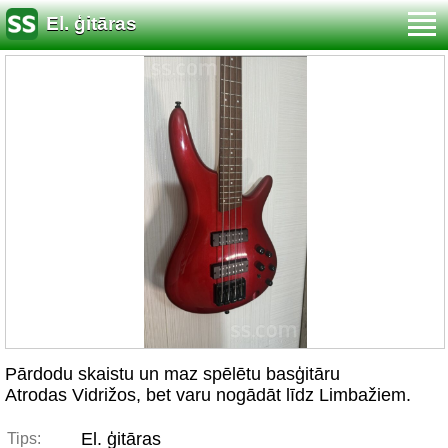
El. ģitāras
Pārdodu skaistu un maz spēlētu basģitāru
Atrodas Vidrižos, bet varu nogādāt līdz Limbažiem.
El. ģitāras
Tips: