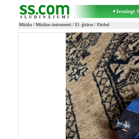
Iesniegt
SLUDINĀJUMI
Mūzika
/
Mūzikas instrumenti
/
El. ģitāras
/ Pārdod