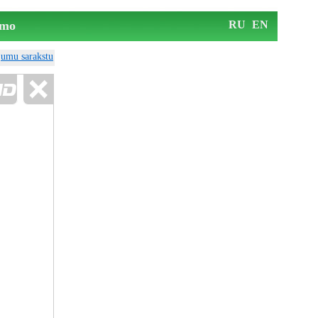
mo
RU
EN
ājumu sarakstu