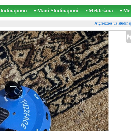
 Sludinājumu
Mani Sludinājumi
Meklēšana
Me
Atgriezties uz sludin