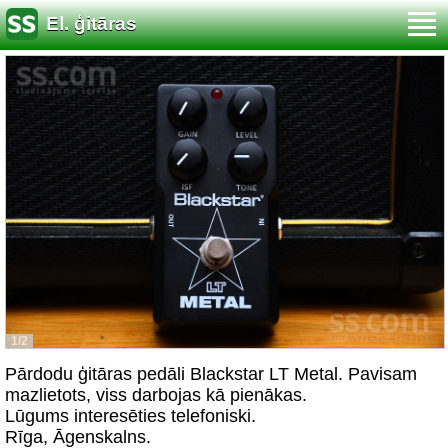
El. ģitāras
1/2
Pārdodu ģitāras pedāli Blackstar LT Metal. Pavisam
mazlietots, viss darbojas kā pienākas.
Lūgums interesēties telefoniski.
Rīga, Āgenskalns.