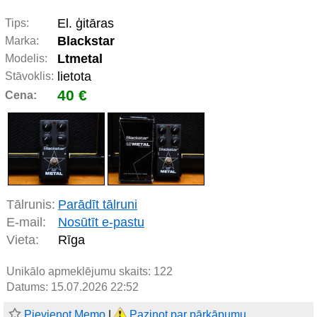
El. ģitāras
Tips:
Blackstar
Marka:
Ltmetal
Modelis:
lietota
Stāvoklis:
40 €
Cena:
Tālrunis:
Parādīt tālruni
E-mail:
Nosūtīt e-pastu
Vieta:
Rīga
Unikālo apmeklējumu skaits:
122
Datums: 15.07.2026 22:52
Pievienot Memo
|
Paziņot par pārkāpumu