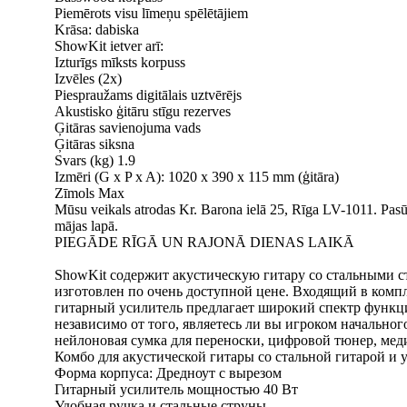
Piemērots visu līmeņu spēlētājiem
Krāsa: dabiska
ShowKit ietver arī:
Izturīgs mīksts korpuss
Izvēles (2x)
Piespraužams digitālais uztvērējs
Akustisko ģitāru stīgu rezerves
Ģitāras savienojuma vads
Ģitāras siksna
Svars (kg) 1.9
Izmēri (G x P x A): 1020 x 390 x 115 mm (ģitāra)
Zīmols Max
Mūsu veikals atrodas Kr. Barona ielā 25, Rīga LV-1011. Pasūt
mājas lapā.
PIEGĀDE RĪGĀ UN RAJONĀ DIENAS LAIKĀ
ShowKit содержит акустическую гитару со стальными с
изготовлен по очень доступной цене. Входящий в компл
гитарный усилитель предлагает широкий спектр функц
независимо от того, являетесь ли вы игроком начальн
нейлоновая сумка для переноски, цифровой тюнер, меди
Комбо для акустической гитары со стальной гитарой и 
Форма корпуса: Дредноут с вырезом
Гитарный усилитель мощностью 40 Вт
Удобная ручка и стальные струны