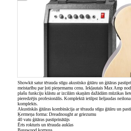
Showkit satur tērauda stīgu akustisko ģitāru un ģitāras pastipr
meistarību par ļoti pieņemamu cenu. Iekļautais Max Amp nodro
plašu funkciju klāstu ar izcilām skaņām dažādām mūzikas lie
pieredzējis profesionālis. Komplektā ietilpst lieljaudas neilona
komplekts.
Akustiskās ģitāras kombinācija ar tērauda stīgu ģitāru un pasti
Ķermeņa forma: Dreadnought ar griezumu
40 vatu ģitāras pastiprinātājs
Ērts rokturis un tērauda auklas
Basswood korpuss