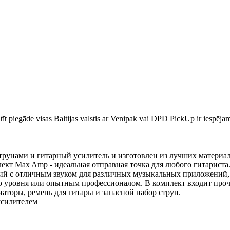
īt piegāde visas Baltijas valstis ar Venipak vai DPD PickUp ir iespēj
трунами и гитарный усилитель и изготовлен из лучших материа
ект Max Amp - идеальная отправная точка для любого гитариста
ий с отличным звуком для различных музыкальных приложений,
ого уровня или опытным профессионалом. В комплект входит про
аторы, ремень для гитары и запасной набор струн.
усилителем