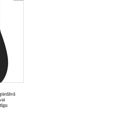
n
 piedāvā
vai
tīgu