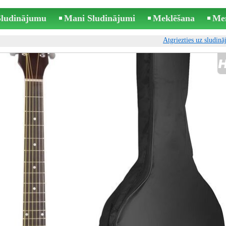
 Sludinājumu
Mani Sludinājumi
Meklēšana
Me
Atgriezties uz sludin