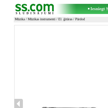
Iesniegt
SLUDINĀJUMI
Mūzika
/
Mūzikas instrumenti
/
El. ģitāras
/ Pārdod