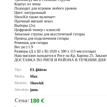
Корпус из липы
Подходит для игроков любого уровня
Цвет: натуральный
ShowKit также включает:
Прочный мягкий чехол
Выборы (2x)
Цифровой тюнер с клипсой
Запасные струны для акустической гитары
Провод для подключения гитары
Ремешок для гитары
Вес (кг) 1.9
Размеры (Д x Ш x В) 1020 x 390 x 115 мм (гитара)
Наш магазин находится в Риге на Кр. Барона 25. Заказа
ДОСТАВКА ПО РИГИ И РАЙОНА В ТЕЧЕНИИ ДНЯ
Tips:
El. ģitāras
Marka:
Max
Modelis:
Showkit
Stāvoklis:
jaun.
Cena:
180 €