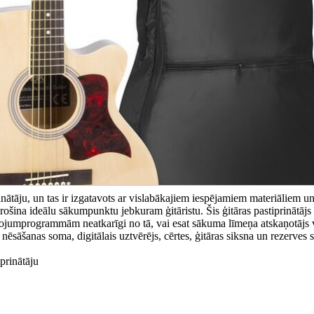
inātāju, un tas ir izgatavots ar vislabākajiem iespējamiem materiāliem u
šina ideālu sākumpunktu jebkuram ģitāristu. Šis ģitāras pastiprinātājs
tojumprogrammām neatkarīgi no tā, vai esat sākuma līmeņa atskaņotājs 
 nēsāšanas soma, digitālais uztvērējs, cērtes, ģitāras siksna un rezerves s
prinātāju