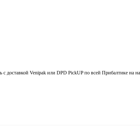
ть с доставкой Venipak или DPD PickUP по всей Прибалтике на н