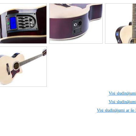
Visi sludinājumi
Visi sludinājumi
Visi sludinājumi ar šo