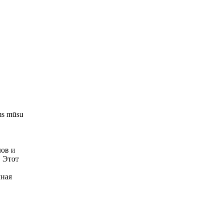
ams mūsu
лов и
. Этот
чная