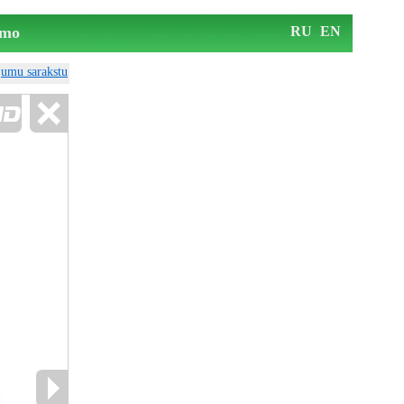
mo
RU
EN
ājumu sarakstu