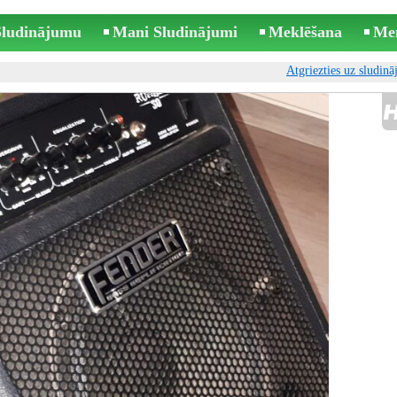
 Sludinājumu
Mani Sludinājumi
Meklēšana
Me
Atgriezties uz sludin