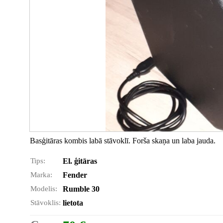
Basģitāras kombis labā stāvoklī. Forša skaņa un laba jauda.
Tips:
El. ģitāras
Marka:
Fender
Modelis:
Rumble 30
Stāvoklis:
lietota