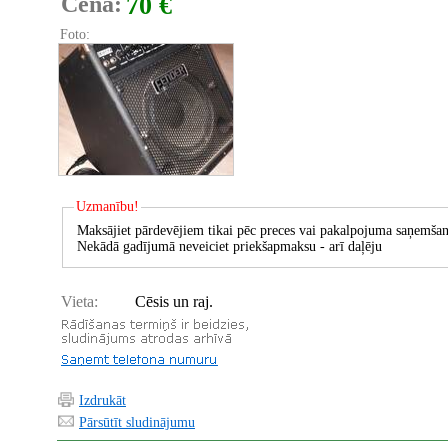
Cena:
70 €
Foto:
Uzmanību!
Maksājiet pārdevējiem tikai pēc preces vai pakalpojuma saņemšan
Nekādā gadījumā neveiciet priekšapmaksu - arī daļēju
Vieta:
Cēsis un raj.
Izdrukāt
Pārsūtīt sludinājumu