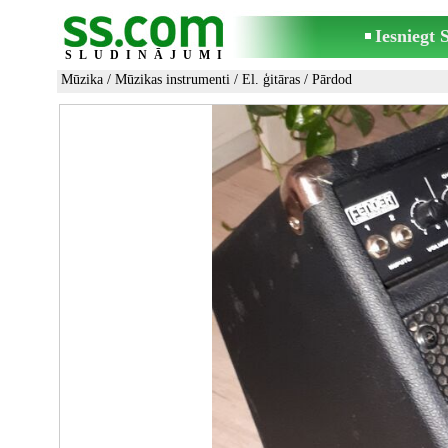
Iesniegt
SLUDINĀJUMI
Mūzika
/
Mūzikas instrumenti
/
El. ģitāras
/ Pārdod