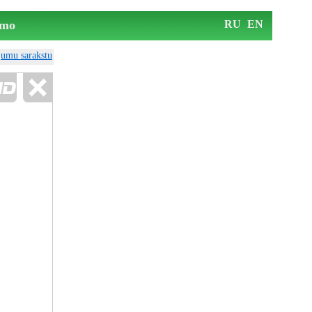
mo
RU
EN
ājumu sarakstu