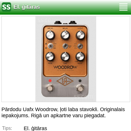
El. ģitāras
Pārdodu Uafx Woodrow, ļoti laba stavokli. Originalais
iepakojums. Rigā un apkartne varu piegadat.
El. ģitāras
Tips: