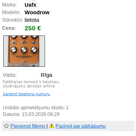
Uafx
Marka:
Woodrow
Modelis:
lietota
Stāvoklis:
250 €
Cena:
Vieta:
Rīga
Unikālo apmeklējumu skaits:
1
Datums: 15.03.2026 08:29
Pievienot Memo
|
Paziņot par pārkāpumu