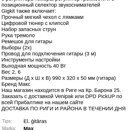
позиционный селектор звукоснимателей
Gigkit также включает:
Прочный мягкий чехол с лямками
Цифровой тюнер с клипсой
Набор запасных струн
Рука тремоло
Ремешок для гитары
Выборы (2x)
Провод для подключения гитары (3 м)
Инструменты настройки
Выходная мощность 40 Вт
Вес 2, 6
Размеры (Д x Ш x В) 990 x 320 x 50 мм (гитара)
Бренд Макс
Наш магазин находится в Риге на Кр. Барона 25.
Заказать с доставкой Venipak или DPD PickUP по
всей Прибалтике на нашем сайте
ДОСТАВКА ПО РИГИ И РАЙОНА В ТЕЧЕНИИ ДНЯ
El. ģitāras
Tips:
Max
Marka: