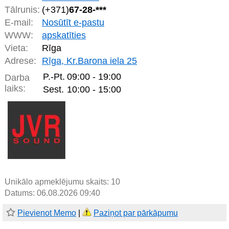
Tālrunis:
(+371)
67-28-***
E-mail:
Nosūtīt e-pastu
WWW:
apskatīties
Vieta:
Rīga
Adrese:
Rīga, Kr.Barona iela 25
P.-Pt.
09:00 - 19:00
Darba
laiks:
Sest.
10:00 - 15:00
Unikālo apmeklējumu skaits:
10
Datums: 06.08.2026 09:40
Pievienot Memo
|
Paziņot par pārkāpumu