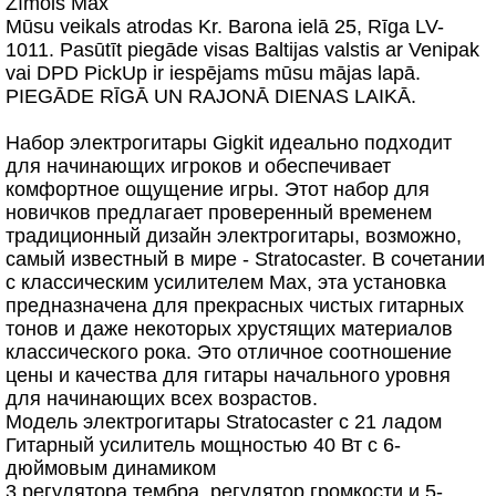
Zīmols Max
Mūsu veikals atrodas Kr. Barona ielā 25, Rīga LV-
1011. Pasūtīt piegāde visas Baltijas valstis ar Venipak
vai DPD PickUp ir iespējams mūsu mājas lapā.
PIEGĀDE RĪGĀ UN RAJONĀ DIENAS LAIKĀ.
Набор электрогитары Gigkit идеально подходит
для начинающих игроков и обеспечивает
комфортное ощущение игры. Этот набор для
новичков предлагает проверенный временем
традиционный дизайн электрогитары, возможно,
самый известный в мире - Stratocaster. В сочетании
с классическим усилителем Max, эта установка
предназначена для прекрасных чистых гитарных
тонов и даже некоторых хрустящих материалов
классического рока. Это отличное соотношение
цены и качества для гитары начального уровня
для начинающих всех возрастов.
Модель электрогитары Stratocaster с 21 ладом
Гитарный усилитель мощностью 40 Вт с 6-
дюймовым динамиком
3 регулятора тембра, регулятор громкости и 5-