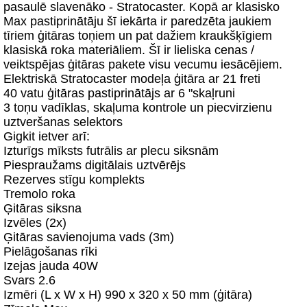
pasaulē slavenāko - Stratocaster. Kopā ar klasisko
Max pastiprinātāju šī iekārta ir paredzēta jaukiem
tīriem ģitāras toņiem un pat dažiem kraukšķīgiem
klasiskā roka materiāliem. Šī ir lieliska cenas /
veiktspējas ģitāras pakete visu vecumu iesācējiem.
Elektriskā Stratocaster modeļa ģitāra ar 21 freti
40 vatu ģitāras pastiprinātājs ar 6 "skaļruni
3 toņu vadīklas, skaļuma kontrole un piecvirzienu
uztveršanas selektors
Gigkit ietver arī:
Izturīgs mīksts futrālis ar plecu siksnām
Piespraužams digitālais uztvērējs
Rezerves stīgu komplekts
Tremolo roka
Ģitāras siksna
Izvēles (2x)
Ģitāras savienojuma vads (3m)
Pielāgošanas rīki
Izejas jauda 40W
Svars 2.6
Izmēri (L x W x H) 990 x 320 x 50 mm (ģitāra)