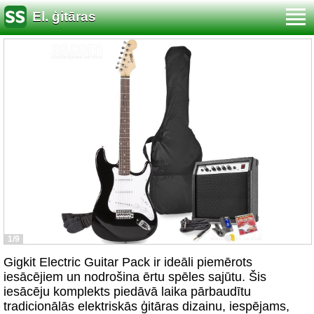
El. ģitāras
1/9
Gigkit Electric Guitar Pack ir ideāli piemērots
iesācējiem un nodrošina ērtu spēles sajūtu. Šis
iesācēju komplekts piedāvā laika pārbaudītu
tradicionālās elektriskās ģitāras dizainu, iespējams,