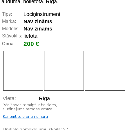
auduma, nolietota. Rīga.
Lociņinstrumenti
Tips:
Nav zināms
Marka:
Nav zināms
Modelis:
lietota
Stāvoklis:
200 €
Cena:
Vieta:
Rīga
Unikālo apmeklējumu skaits:
37