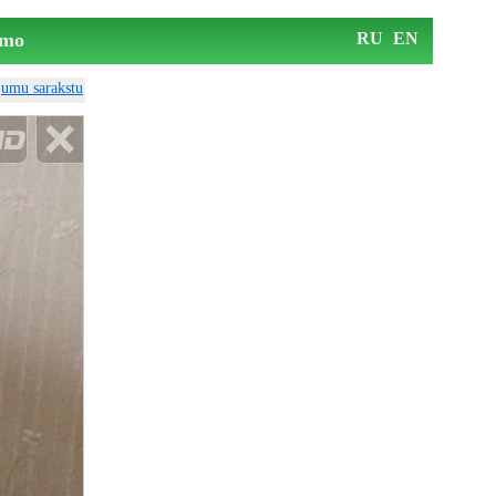
mo
RU
EN
ājumu sarakstu