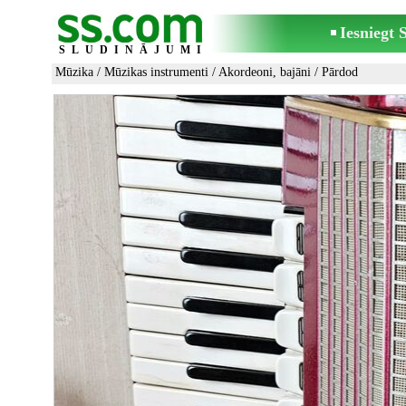
Iesniegt
SLUDINĀJUMI
Mūzika
/
Mūzikas instrumenti
/
Akordeoni, bajāni
/ Pārdod