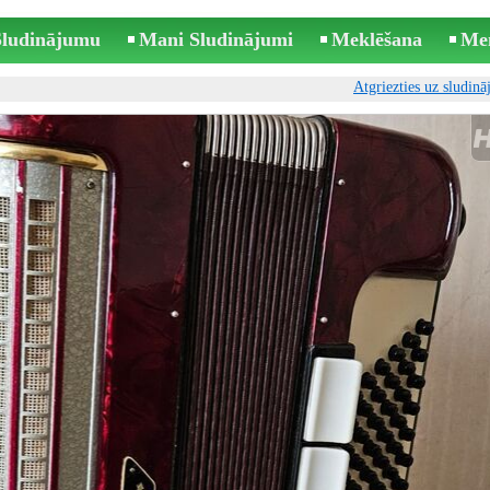
 Sludinājumu
Mani Sludinājumi
Meklēšana
Me
Atgriezties uz sludin