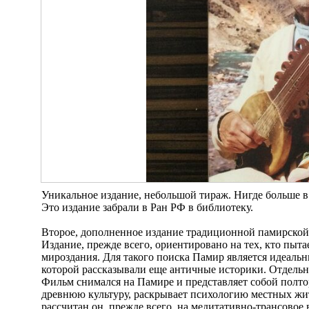
Уникальное издание, небольшой тираж. Нигде больше в
Это издание забрали в Ран РФ в библиотеку.
Второе, дополненное издание традиционной памирской
Издание, прежде всего, ориентировано на тех, кто пы
мироздания. Для такого поиска Памир является идеаль
которой рассказывали еще античные историки. Отдель
Фильм снимался на Памире и представляет собой полто
древнюю культуру, раскрывает психологию местных жите
рассчитан он, прежде всего, на медитативно-трансовое 