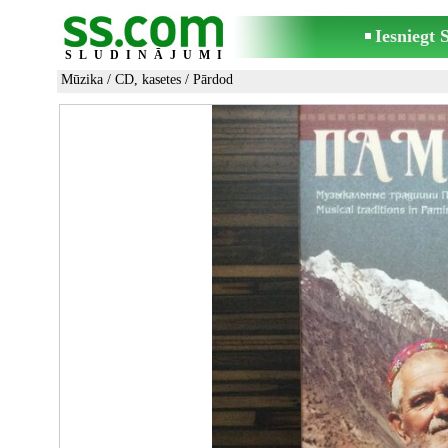
Iesniegt
SLUDINĀJUMI
Mūzika
/
CD, kasetes
/ Pārdod