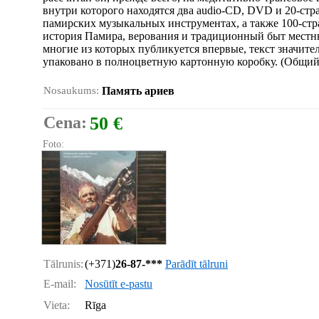
внутри которого находятся два audio-CD, DVD и 20-с
памирских музыкальных инструментах, а также 100-стр
история Памира, верования и традиционный быт местн
многие из которых публикуется впервые, текст значите
упаковано в полноцветную картонную коробку. (Общий 
Nosaukums:
Память ариев
Cena:
50 €
Foto:
Tālrunis:
(+371)
26-87-***
Parādīt tālruni
E-mail:
Nosūtīt e-pastu
Vieta:
Rīga