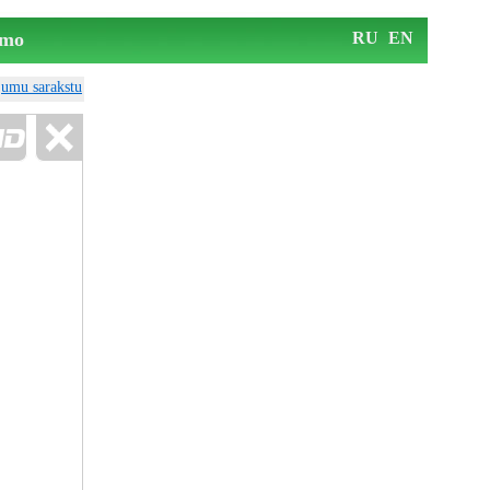
mo
RU
EN
ājumu sarakstu