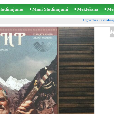
 Sludinājumu
Mani Sludinājumi
Meklēšana
Me
Atgriezties uz sludin