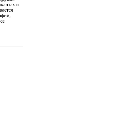
ыкантах и
вается
афий,
Все