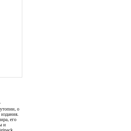
у
утопии, о
 издания.
ира, его
ы и
gipack,