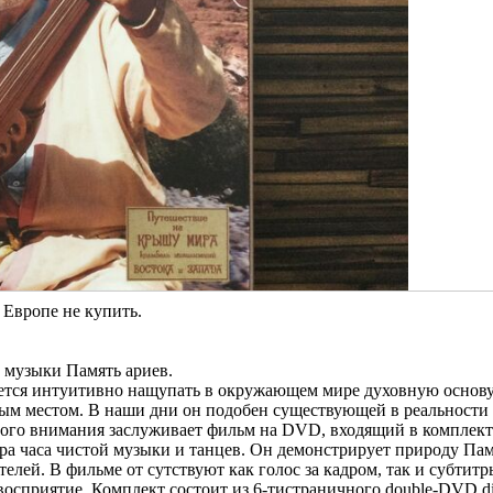
 Европе не купить.
 музыки Память ариев.
тается интуитивно нащупать в окружающем мире духовную основ
ным местом. В наши дни он подобен существующей в реальности 
ного внимания заслуживает фильм на DVD, входящий в комплект
ра часа чистой музыки и танцев. Он демонстрирует природу Пам
лей. В фильме от сутствуют как голос за кадром, так и субтитр
восприятие. Комплект состоит из 6-тистраничного double-DVD di