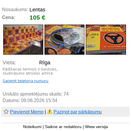
Lentas
Nosaukums:
105 €
Cena:
Vieta:
Rīga
Unikālo apmeklējumu skaits:
74
Datums: 09.06.2026 15:34
Pievienot Memo
|
Paziņot par pārkāpumu
Noteikumi
|
Saikne ar redaktoru
|
Www versija