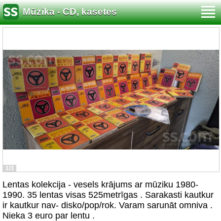
Mūzika - CD, kasetes
1/3
Lentas kolekcija - vesels krājums ar mūziku 1980-
1990. 35 lentas visas 525metrīgas . Sarakasti kautkur
ir kautkur nav- disko/pop/rok. Varam sarunāt omniva .
Nieka 3 euro par lentu .