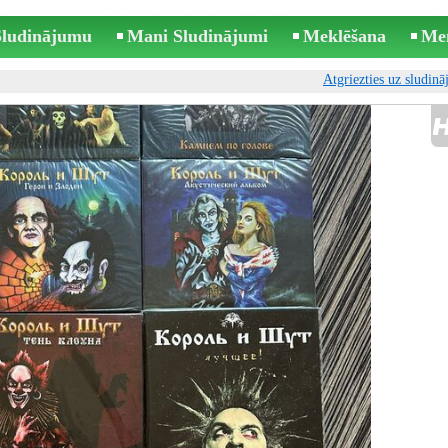
 Sludinājumu
Mani Sludinājumi
Meklēšana
Me
Atgriezties uz sludin