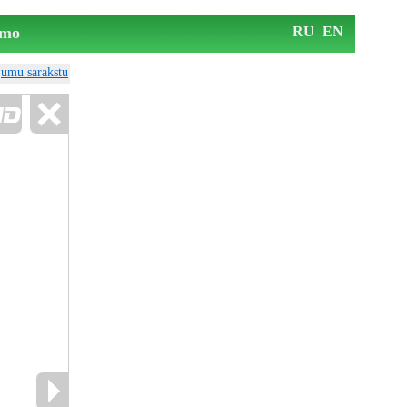
mo
RU
EN
ājumu sarakstu