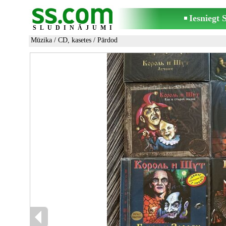
Iesniegt
SLUDINĀJUMI
Mūzika
/
CD, kasetes
/ Pārdod