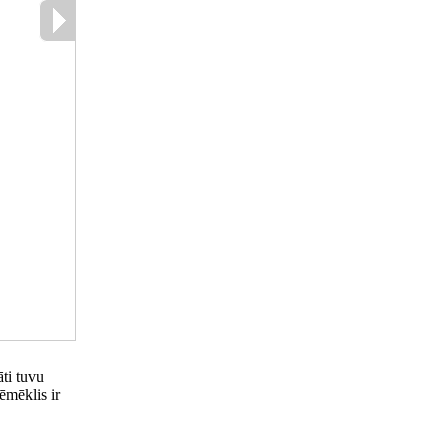
ti tuvu
ēmēklis ir