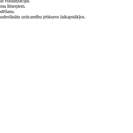
i vizualizācijai.
tuma līmeņiem.
odēšanu.
i nodrošinātu uzticamību jebkuros laikapstākļos.