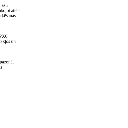
n asu
bojot attēla
ērķēšanas
 IPX6
tākļos un
apazonā,
ls