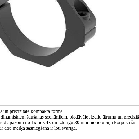
ms un precizitāte kompaktā formā
 dinamiskiem šaušanas scenārijiem, piedāvājot izcilu ātrumu un precizitā
ms diapazonu no 1x līdz 4x un izturīgu 30 mm monotūbiņu korpusu šis t
ur ātra mērķa sasniegšana ir ļoti svarīga.