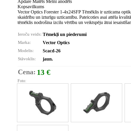
Apdare Matēts Melni anodēts
Kopsavilkums
Vector Optics Forester 1-4x24SFP Tēmēklis ir uzticama optik
skaidrību un izturīgu uzticamību. Pateicoties asai attēla kvalitā
tēmēklis nodrošina izcilu vērtību un veiktspēju ātrai iesaistīš
Ieroču veids:
Tēmekļi un piederumi
Marka:
Vector Optics
Modelis:
Scacd-26
Stāvoklis:
jaun.
Cena:
13 €
Foto: