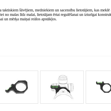
a taktiskiem šāvējiem, medniekiem un sacensību lietotājiem, kas meklē
tei no malas līdz malai, lietotājam ērtai regulēšanai un izturīgai konstrukc
anai un mērķa maiņai reālos apstākļos.