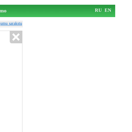
mo
RU
EN
ājumu sarakstu