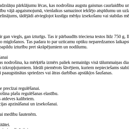
audzslāņu pārklājumu lēcas, kas nodrošina augstu gaismas caurlaidību u
ību vājā apgaismojumā, vienlaikus samazinot iekšējo atspīdumu un uzla
elinājums, tādējādi atvieglojot kustīgu mērķu izsekošanu vai stabilas m
r gan viegls, gan izturīgs. Tas ir pārbaudīts trieciena testos līdz 750 g,
kšējo miglošanos. Tas padara to par uzticamu optiku neparedzamos laikaps
 papildu izturību pret skrāpējumiem un nodilumu.
šanai
 kas nodrošina, ka mērķtēla izmērs paliek nemainīgs visā tālummaiņas di
m izkropļojumiem. Ideāli piemērots šāvējiem, kuriem nepieciešams stabi
 paaugstinātas spriedzes vai ātras darbības apstākļos šaušanas.
e precīzai regulēšanai.
šina plašu regulēšanas elastību.
s atdeves kalibriem.
cijas apzināšanai un izsekošanai.
vai medību šautenēm.
tātei.