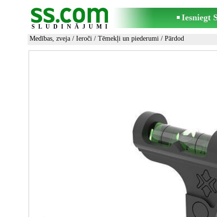
Iesniegt
SLUDINĀJUMI
Medības, zveja
/
Ieroči
/
Tēmekļi un piederumi
/ Pārdod