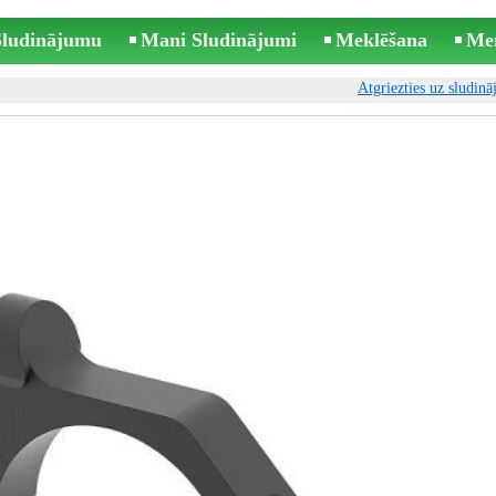
 Sludinājumu
Mani Sludinājumi
Meklēšana
Me
Atgriezties uz sludin