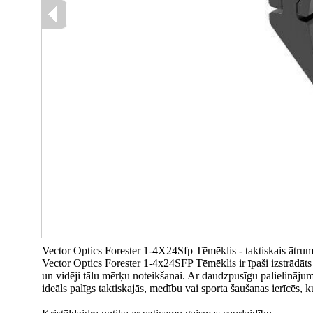
Vector Optics Forester 1-4X24Sfp Tēmēklis - taktiskais ātru
Vector Optics Forester 1-4x24SFP Tēmēklis ir īpaši izstrādāts
un vidēji tālu mērķu noteikšanai. Ar daudzpusīgu palielināju
ideāls palīgs taktiskajās, medību vai sporta šaušanas ierīcēs, k