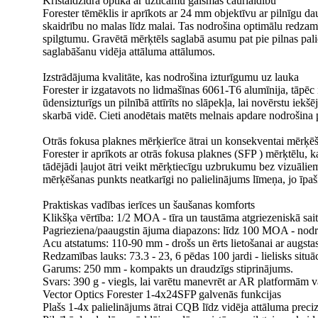
Kristāldzidra optika ar uzticamu gaismas caurlaidību
Forester tēmēklis ir aprīkots ar 24 mm objektīvu ar pilnīgu d
skaidrību no malas līdz malai. Tas nodrošina optimālu redzam
spilgtumu. Gravētā mērķtēls saglabā asumu pat pie pilnas pali
saglabāšanu vidēja attāluma attālumos.
Izstrādājuma kvalitāte, kas nodrošina izturīgumu uz lauka
Forester ir izgatavots no lidmašīnas 6061-T6 alumīnija, tāpēc i
ūdensizturīgs un pilnībā attīrīts no slāpekļa, lai novērstu ie
skarbā vidē. Cieti anodētais matēts melnais apdare nodrošina
Otrās fokusa plaknes mērķierīce ātrai un konsekventai mērķē
Forester ir aprīkots ar otrās fokusa plaknes (SFP ) mērķtēlu,
tādējādi ļaujot ātri veikt mērķtiecīgu uzbrukumu bez vizuālie
mērķēšanas punkts neatkarīgi no palielinājums līmeņa, jo īpaši
Praktiskas vadības ierīces un šaušanas komforts
Klikšķa vērtība: 1/2 MOA - tīra un taustāma atgriezeniskā sait
Pagrieziena/paaugstin ājuma diapazons: līdz 100 MOA - nodro
Acu atstatums: 110-90 mm - drošs un ērts lietošanai ar augsta
Redzamības lauks: 73.3 - 23, 6 pēdas 100 jardi - lielisks situā
Garums: 250 mm - kompakts un draudzīgs stiprinājums.
Svars: 390 g - viegls, lai varētu manevrēt ar AR platformām 
Vector Optics Forester 1-4x24SFP galvenās funkcijas
Plašs 1-4x palielinājums ātrai CQB līdz vidēja attāluma precizi