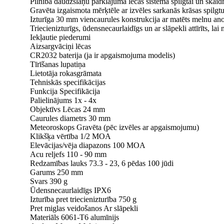
Pilnībā daudzslāņu pārklājuma lēcas sistēma spilgtai un skaidra
Gravēta izgaismota mērķtēle ar izvēles sarkanās krāsas spilg
Izturīga 30 mm viencaurules konstrukcija ar matēts melnu an
Triecienizturīgs, ūdensnecaurlaidīgs un ar slāpekli attīrīts, la
Iekļautie piederumi
Aizsargvāciņi lēcas
CR2032 baterija (ja ir apgaismojuma modelis)
Tīrīšanas lupatiņa
Lietotāja rokasgrāmata
Tehniskās specifikācijas
Funkcija Specifikācija
Palielinājums 1x - 4x
Objektīvs Lēcas 24 mm
Caurules diametrs 30 mm
Meteoroskops Gravēta (pēc izvēles ar apgaismojumu)
Klikšķa vērtība 1/2 MOA
Elevācijas/vēja diapazons 100 MOA
Acu reljefs 110 - 90 mm
Redzamības lauks 73.3 - 23, 6 pēdas 100 jūdi
Garums 250 mm
Svars 390 g
Ūdensnecaurlaidīgs IPX6
Izturība pret triecienizturība 750 g
Pret miglas veidošanos Ar slāpekli
Materiāls 6061-T6 alumīnijs