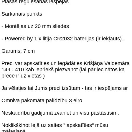
Plašas regulēšanas iespējas.
Sarkanais punkts
- Montējas uz 20 mm sliedes
- Powered by 1 x litija CR2032 baterijas (ir iekļauts).
Garums: 7 cm
Preci var apskatīties un iegādāties Krišjāņa Valdemāra
149 - 410 kab iepriekš piezvanot (lai pārliecinātos ka
prece ir uz vietas )
Ja vēlaties lai Jums preci izsūtam - tas ir iespējams ar
Omniva pakomāta palīdzību 3 eiro
Neskaidrību gadijumā zvaniet un visu pastāstīsim.
Noklikšķinot lejā uz saites " apskatīties" mūsu
mājaslapā