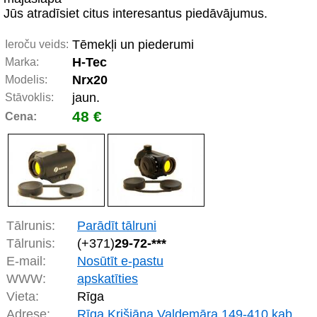
Jūs atradīsiet citus interesantus piedāvājumus.
Tēmekļi un piederumi
Ieroču veids:
H-Tec
Marka:
Nrx20
Modelis:
jaun.
Stāvoklis:
48 €
Cena:
Tālrunis:
Parādīt tālruni
Tālrunis:
(+371)
29-72-***
E-mail:
Nosūtīt e-pastu
WWW:
apskatīties
Vieta:
Rīga
Adrese:
Rīga Krišjāņa Valdemāra 149-410 kab.