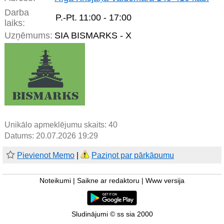
Darba
P.-Pt.
11:00 - 17:00
laiks:
Uzņēmums:
SIA BISMARKS - X
Unikālo apmeklējumu skaits:
40
Datums: 20.07.2026 19:29
Pievienot Memo
|
Paziņot par pārkāpumu
Noteikumi
|
Saikne ar redaktoru
|
Www versija
Sludinājumi © ss sia 2000