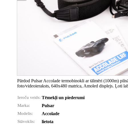
Pārdod Pulsar Accolade termobinokli ar tālmēri (1000m) pilnā
foto/videoieraksts, 640x480 matrica, Amoled displejs. Ļoti labs
Ieroču veids:
Tēmekļi un piederumi
Marka:
Pulsar
Modelis:
Accolade
Stāvoklis:
lietota