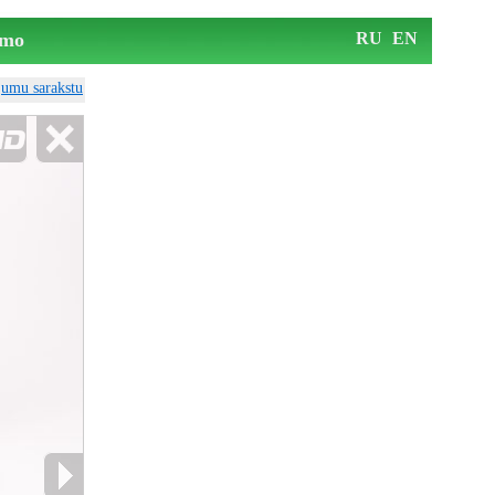
mo
RU
EN
ājumu sarakstu