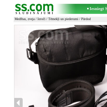
Iesniegt
SLUDINĀJUMI
Medības, zveja
/
Ieroči
/
Tēmekļi un piederumi
/ Pārdod