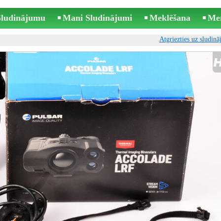
 Sludinājumu
Mani Sludinājumi
Meklēšana
Me
Atgriezties uz sludin