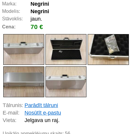
Negrini
Marka:
Negrini
Modelis:
jaun.
Stāvoklis:
70 €
Cena:
Tālrunis:
Parādīt tālruni
E-mail:
Nosūtīt e-pastu
Vieta:
Jelgava un raj.
Unikālo apmeklējumu skaits:
56