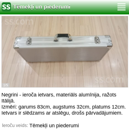
Tēmekļi un piederumi
1/5
Negrini - ieroča ietvars, materiāls alumīnija, ražots
Itālijā.
Izmēri: garums 83cm, augstums 32cm, platums 12cm.
Ietvars ir slēdzams ar atslēgu, drošs pārvadājumiem.
Tēmekļi un piederumi
Ieroču veids: