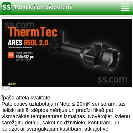
Tēmekļi un piederumi
1/6
Īpaša attēla kvalitāte
Pateicoties uzlabotajam Netd ≤ 20mK sensoram, tas
lieliski atklāj slēptos mērķus un precīzi fiksē pat
vismazākās temperatūras izmaiņas. Novērojiet ikvienu
sarežģītu detaļu, sākot no dzīvnieku kontūrām, un
beidzot ar svarīgākajām kustībām, atklājot vēl