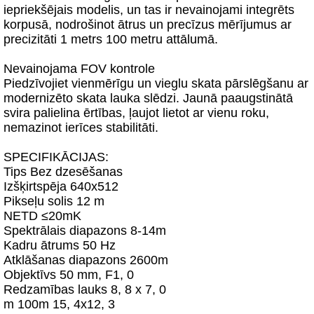
iepriekšējais modelis, un tas ir nevainojami integrēts
korpusā, nodrošinot ātrus un precīzus mērījumus ar
precizitāti 1 metrs 100 metru attālumā.
Nevainojama FOV kontrole
Piedzīvojiet vienmērīgu un vieglu skata pārslēgšanu ar
modernizēto skata lauka slēdzi. Jaunā paaugstinātā
svira palielina ērtības, ļaujot lietot ar vienu roku,
nemazinot ierīces stabilitāti.
SPECIFIKĀCIJAS:
Tips Bez dzesēšanas
Izšķirtspēja 640x512
Pikseļu solis 12 m
NETD ≤20mK
Spektrālais diapazons 8-14m
Kadru ātrums 50 Hz
Atklāšanas diapazons 2600m
Objektīvs 50 mm, F1, 0
Redzamības lauks 8, 8 x 7, 0
m 100m 15, 4x12, 3