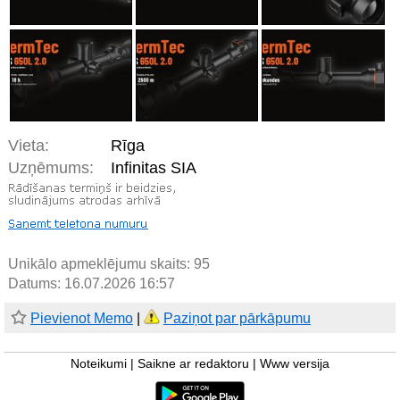
Vieta:
Rīga
Uzņēmums:
Infinitas SIA
Unikālo apmeklējumu skaits:
95
Datums: 16.07.2026 16:57
Pievienot Memo
|
Paziņot par pārkāpumu
Noteikumi
|
Saikne ar redaktoru
|
Www versija