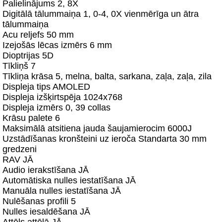
Palielinājums 2, 8X
Digitālā tālummaiņa 1, 0-4, 0X vienmērīga un ātra
tālummaiņa
Acu reljefs 50 mm
Izejošās lēcas izmērs 6 mm
Dioptrijas 5D
Tīkliņš 7
Tīkliņa krāsa 5, melna, balta, sarkana, zaļa, zaļa, zila
Displeja tips AMOLED
Displeja izšķirtspēja 1024x768
Displeja izmērs 0, 39 collas
Krāsu palete 6
Maksimālā atsitiena jauda šaujamierocim 6000J
Uzstādīšanas kronšteini uz ieroča Standarta 30 mm
gredzeni
RAV JĀ
Audio ierakstīšana JĀ
Automātiska nulles iestatīšana JĀ
Manuāla nulles iestatīšana JĀ
Nulēšanas profili 5
Nulles iesaldēšana JĀ