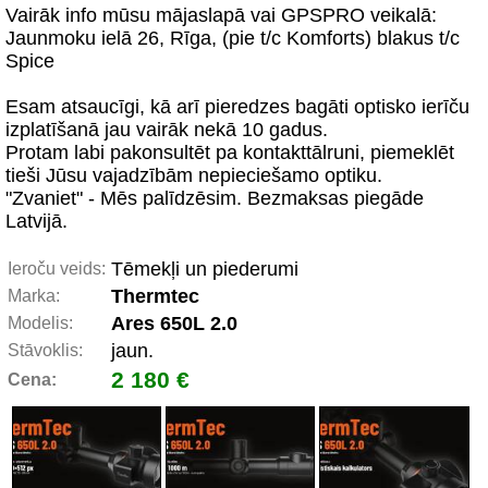
Vairāk info mūsu mājaslapā vai GPSPRO veikalā:
Jaunmoku ielā 26, Rīga, (pie t/c Komforts) blakus t/c
Spice
Esam atsaucīgi, kā arī pieredzes bagāti optisko ierīču
izplatīšanā jau vairāk nekā 10 gadus.
Protam labi pakonsultēt pa kontakttālruni, piemeklēt
tieši Jūsu vajadzībām nepieciešamo optiku.
"Zvaniet" - Mēs palīdzēsim. Bezmaksas piegāde
Latvijā.
Tēmekļi un piederumi
Ieroču veids:
Thermtec
Marka:
Ares 650L 2.0
Modelis:
jaun.
Stāvoklis:
2 180 €
Cena: