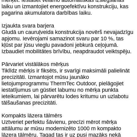
mērķēt. Iestatiet vēlamo automātiskās izslēgšanās
laiku un izmantojiet energoefektīvu konstrukciju, kas
pagarina akumulatora darbības laiku.
Izjaukta svara barjera
Gludā un cauruļveida konstrukcija novērš nevajadzīgu
apjomu. Ievērojami samazinot svaru par 10 %, tas
kļūst par jūsu vieglu pavadoni jebkurā ceļojumā.
Izbaudiet mobilitātes brīvību, neapdraudot veiktspēju.
Pārvariet vistālākos mērķus
Tiklīdz mērķis ir fiksēts, ir svarīgi maksimāli palielināt
precizitāti. Izmantojot mūsu jaunāko
lietojumprogrammu ThermTec Outdoor, pielāgojiet
iestatījumus un gūstiet labumu no mērķa punkta
ieteikumiem, lai pārvarētu lodes kritumu un uzlabotu
tālšaušanas precizitāti.
Kompakts lāzera tālmērs
Uztveriet perfektu šāvienu, precīzi mērot mērķa
attālumu ar mūsu modernizēto 1000 m kompakto
lāzera tālmēru. Tagad tas ir uz pusi mazāks nekā