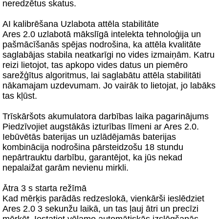
neredzētus skatus.
AI kalibrēšana Uzlabota attēla stabilitāte
Ares 2.0 uzlabotā mākslīgā intelekta tehnoloģija un
pašmācīšanās spējas nodrošina, ka attēla kvalitāte
saglabājas stabila neatkarīgi no vides izmaiņām. Katru
reizi lietojot, tas apkopo vides datus un piemēro
sarežģītus algoritmus, lai saglabātu attēla stabilitāti
nākamajam uzdevumam. Jo vairāk to lietojat, jo labāks
tas kļūst.
Trīskāršots akumulatora darbības laika pagarinājums
Piedzīvojiet augstākās izturības līmeni ar Ares 2.0.
Iebūvētās baterijas un uzlādējamās baterijas
kombinācija nodrošina pārsteidzošu 18 stundu
nepārtrauktu darbību, garantējot, ka jūs nekad
nepalaižat garām nevienu mirkli.
Ātra 3 s starta režīmā
Kad mērķis parādās redzeslokā, vienkārši ieslēdziet
Ares 2.0 3 sekunžu laikā, un tas ļauj ātri un precīzi