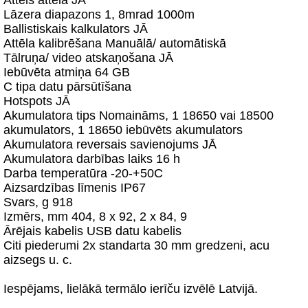
Attēls attēlā JĀ
Lāzera diapazons 1, 8mrad 1000m
Ballistiskais kalkulators JĀ
Attēla kalibrēšana Manuālā/ automātiskā
Tālruņa/ video atskaņošana JĀ
Iebūvēta atmiņa 64 GB
C tipa datu pārsūtīšana
Hotspots JĀ
Akumulatora tips Nomaināms, 1 18650 vai 18500
akumulators, 1 18650 iebūvēts akumulators
Akumulatora reversais savienojums JĀ
Akumulatora darbības laiks 16 h
Darba temperatūra -20-+50C
Aizsardzības līmenis IP67
Svars, g 918
Izmērs, mm 404, 8 x 92, 2 x 84, 9
Ārējais kabelis USB datu kabelis
Citi piederumi 2x standarta 30 mm gredzeni, acu
aizsegs u. c.
Iespējams, lielākā termālo ierīču izvēlē Latvijā.