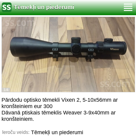
Tēmekļi un piederumi
1/4
Pārdodu optisko tēmekli Vixen 2, 5-10x56mm ar
kronšteiniem eur 300
Dāvanā ptiskais tēmeklis Weaver 3-9x40mm ar
kronšteiniem.
Tēmekļi un piederumi
Ieroču veids: