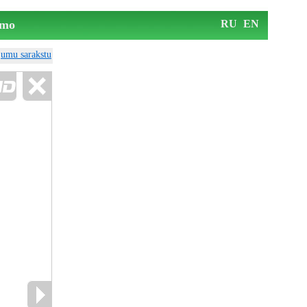
mo
RU
EN
ājumu sarakstu