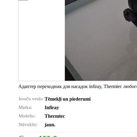
Адаптер переходник для насадок infiray, Thermtec любо
Ieroču veids:
Tēmekļi un piederumi
Marka:
Infiray
Modelis:
Thermtec
Stāvoklis:
jaun.