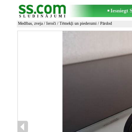
Iesniegt
SLUDINĀJUMI
Medības, zveja
/
Ieroči
/
Tēmekļi un piederumi
/ Pārdod