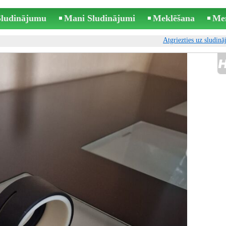
 Sludinājumu
Mani Sludinājumi
Meklēšana
Me
Atgriezties uz sludin