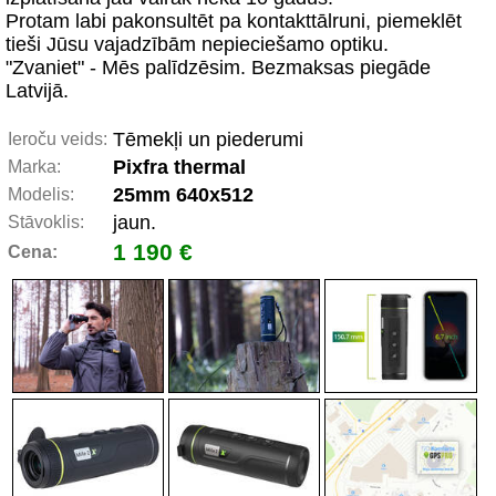
Protam labi pakonsultēt pa kontakttālruni, piemeklēt
tieši Jūsu vajadzībām nepieciešamo optiku.
"Zvaniet" - Mēs palīdzēsim. Bezmaksas piegāde
Latvijā.
Tēmekļi un piederumi
Ieroču veids:
Pixfra thermal
Marka:
25mm 640x512
Modelis:
jaun.
Stāvoklis:
1 190 €
Cena: