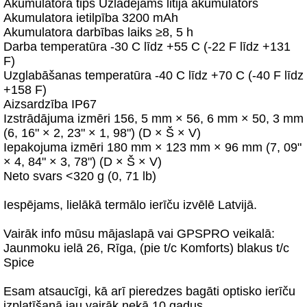
Akumulatora tips Uzlādējams litija akumulators
Akumulatora ietilpība 3200 mAh
Akumulatora darbības laiks ≥8, 5 h
Darba temperatūra -30 C līdz +55 C (-22 F līdz +131
F)
Uzglabāšanas temperatūra -40 C līdz +70 C (-40 F līdz
+158 F)
Aizsardzība IP67
Izstrādājuma izmēri 156, 5 mm × 56, 6 mm × 50, 3 mm
(6, 16" × 2, 23" × 1, 98") (D × Š × V)
Iepakojuma izmēri 180 mm × 123 mm × 96 mm (7, 09"
× 4, 84" × 3, 78") (D × Š × V)
Neto svars <320 g (0, 71 lb)
Iespējams, lielākā termālo ierīču izvēlē Latvijā.
Vairāk info mūsu mājaslapā vai GPSPRO veikalā:
Jaunmoku ielā 26, Rīga, (pie t/c Komforts) blakus t/c
Spice
Esam atsaucīgi, kā arī pieredzes bagāti optisko ierīču
izplatīšanā jau vairāk nekā 10 gadus.