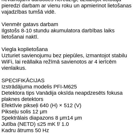
pieredzi darbam ar vienu roku un apmierinot lietošanas
vajadzības tumšā vidē.
Vienmēr gatavs darbam
Ilgstošs 8-10 stundu akumulatora darbības laiks
lietošanai naktī.
Viegla koplietošana
Uzturiet savienojumu bez piepūles, izmantojot stabilu
WiFi, lai reāllaika režīmā savienotos ar 4 ierīcēm
vienlaikus.
SPECIFIKĀCIJAS
Izstrādājuma modelis PFI-M625
Detektora tips Vanādija oksīda neapdzesēts fokusa
plaknes detektors
Efektīvie pikseļi 640 (H) × 512 (V)
Pikseļu solis 12 μm
Spektrālais diapazons 8 μm14 μm
Jutība (NETD) ≤25 mK f/ 1.0
Kadru ātrums 50 Hz