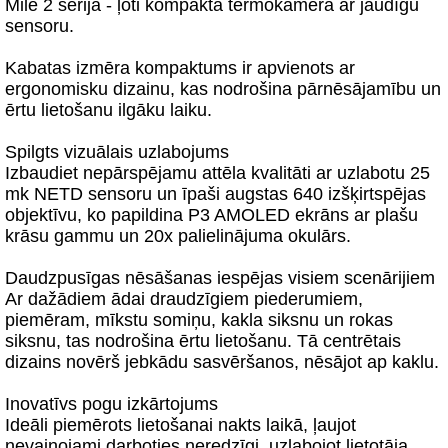
Mile 2 sērija - ļoti kompakta termokamera ar jaudīgu
sensoru.
Kabatas izmēra kompaktums ir apvienots ar
ergonomisku dizainu, kas nodrošina pārnēsājamību un
ērtu lietošanu ilgāku laiku.
Spilgts vizuālais uzlabojums
Izbaudiet nepārspējamu attēla kvalitāti ar uzlabotu 25
mk NETD sensoru un īpaši augstas 640 izšķirtspējas
objektīvu, ko papildina P3 AMOLED ekrāns ar plašu
krāsu gammu un 20x palielinājuma okulārs.
Daudzpusīgas nēsāšanas iespējas visiem scenārijiem
Ar dažādiem ādai draudzīgiem piederumiem,
piemēram, mīkstu somiņu, kakla siksnu un rokas
siksnu, tas nodrošina ērtu lietošanu. Tā centrētais
dizains novērš jebkādu sasvēršanos, nēsājot ap kaklu.
Inovatīvs pogu izkārtojums
Ideāli piemērots lietošanai nakts laikā, ļaujot
nevainojami darboties neredzīgi, uzlabojot lietotāja