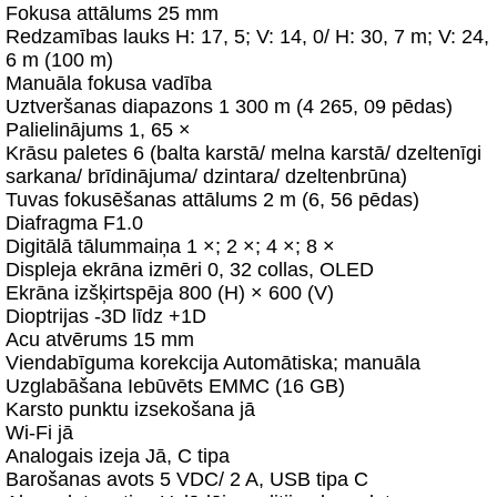
Fokusa attālums 25 mm
Redzamības lauks H: 17, 5; V: 14, 0/ H: 30, 7 m; V: 24,
6 m (100 m)
Manuāla fokusa vadība
Uztveršanas diapazons 1 300 m (4 265, 09 pēdas)
Palielinājums 1, 65 ×
Krāsu paletes 6 (balta karstā/ melna karstā/ dzeltenīgi
sarkana/ brīdinājuma/ dzintara/ dzeltenbrūna)
Tuvas fokusēšanas attālums 2 m (6, 56 pēdas)
Diafragma F1.0
Digitālā tālummaiņa 1 ×; 2 ×; 4 ×; 8 ×
Displeja ekrāna izmēri 0, 32 collas, OLED
Ekrāna izšķirtspēja 800 (H) × 600 (V)
Dioptrijas -3D līdz +1D
Acu atvērums 15 mm
Viendabīguma korekcija Automātiska; manuāla
Uzglabāšana Iebūvēts EMMC (16 GB)
Karsto punktu izsekošana jā
Wi-Fi jā
Analogais izeja Jā, C tipa
Barošanas avots 5 VDC/ 2 A, USB tipa C