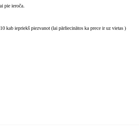
ai pie ieroča.
0 kab iepriekš piezvanot (lai pārliecinātos ka prece ir uz vietas )