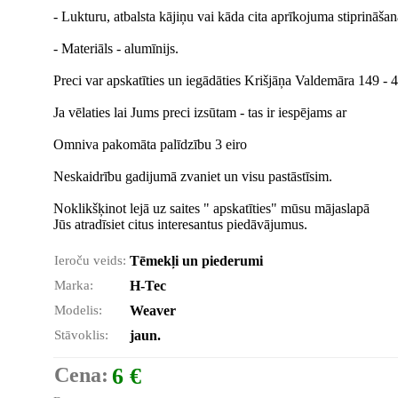
- Lukturu, atbalsta kājiņu vai kāda cita aprīkojuma stiprināšan
- Materiāls - alumīnijs.
Preci var apskatīties un iegādāties Krišjāņa Valdemāra 149 - 41
Ja vēlaties lai Jums preci izsūtam - tas ir iespējams ar
Omniva pakomāta palīdzību 3 eiro
Neskaidrību gadijumā zvaniet un visu pastāstīsim.
Noklikšķinot lejā uz saites " apskatīties" mūsu mājaslapā
Jūs atradīsiet citus interesantus piedāvājumus.
Ieroču veids:
Tēmekļi un piederumi
Marka:
H-Tec
Modelis:
Weaver
Stāvoklis:
jaun.
Cena:
6 €