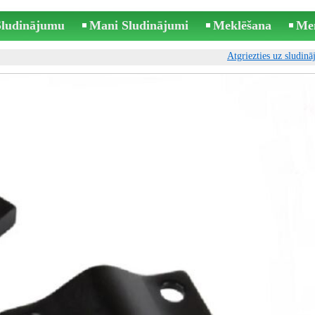
 Sludinājumu
Mani Sludinājumi
Meklēšana
Me
Atgriezties uz sludin