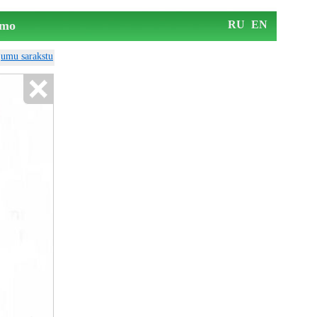
mo
RU
EN
ājumu sarakstu