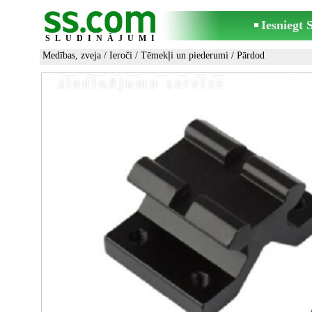
Iesniegt
SLUDINĀJUMI
Medības, zveja
/
Ieroči
/
Tēmekļi un piederumi
/ Pārdod