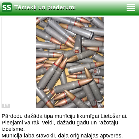
Tēmekļi un piederumi
1/3
Pārdodu dažāda tipa munīciju likumīgai Lietošanai.
Pieejami vairāki veidi, dažādu gadu un ražotāju
izcelsme.
Munīcija labā stāvoklī, daļa oriģinālajās aptverēs.