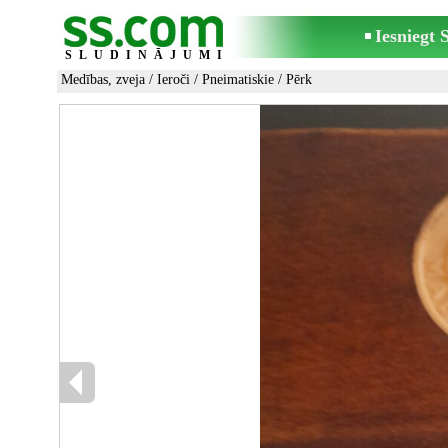
Iesniegt
SLUDINĀJUMI
Medības, zveja
/
Ieroči
/
Pneimatiskie
/ Pērk