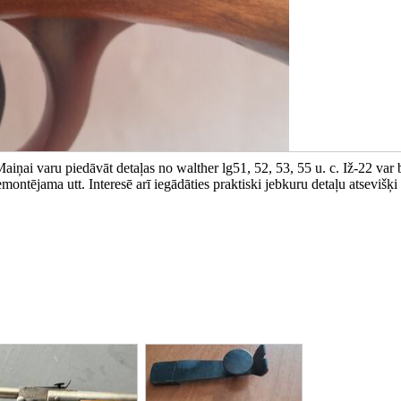
iņai varu piedāvāt detaļas no walther lg51, 52, 53, 55 u. c. Iž-22 var 
montējama utt. Interesē arī iegādāties praktiski jebkuru detaļu atsevišķi