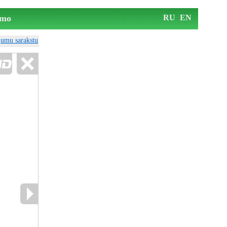
mo
RU
EN
ājumu sarakstu