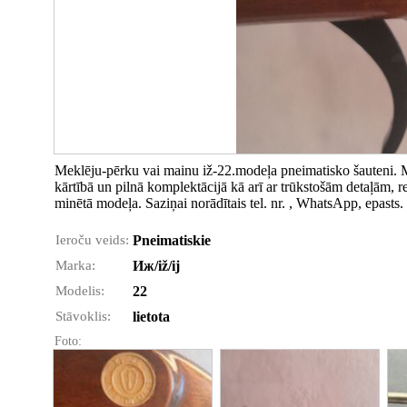
Meklēju-pērku vai mainu iž-22.modeļa pneimatisko šauteni. Ma
kārtībā un pilnā komplektācijā kā arī ar trūkstošām detaļām, re
minētā modeļa. Saziņai norādītais tel. nr. , WhatsApp, epasts.
Ieroču veids:
Pneimatiskie
Marka:
Иж/iž/ij
Modelis:
22
Stāvoklis:
lietota
Foto: