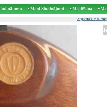
 Sludinājumu
Mani Sludinājumi
Meklēšana
Me
Atgriezties uz sludin