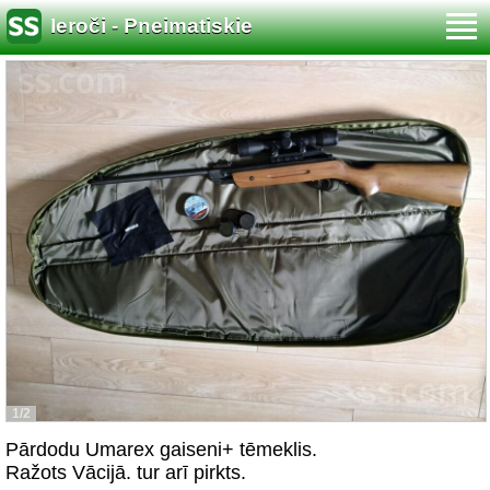
Ieroči - Pneimatiskie
1/2
Pārdodu Umarex gaiseni+ tēmeklis.
Ražots Vācijā. tur arī pirkts.