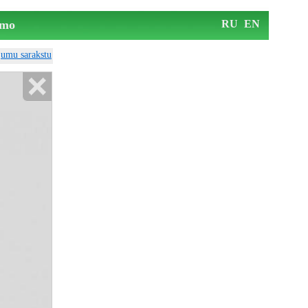
mo
RU
EN
ājumu sarakstu