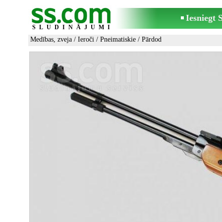
Iesniegt
SLUDINĀJUMI
Medības, zveja
/
Ieroči
/
Pneimatiskie
/ Pārdod