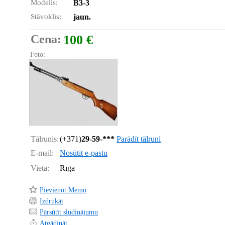
Modelis:
B3-3
Stāvoklis:
jaun.
Cena:
100 €
Foto:
Tālrunis:
(+371)
29-59-***
Parādīt tālruni
E-mail:
Nosūtīt e-pastu
Vieta:
Rīga
Pievienot Memo
Izdrukāt
Pārsūtīt sludinājumu
Atgādināt