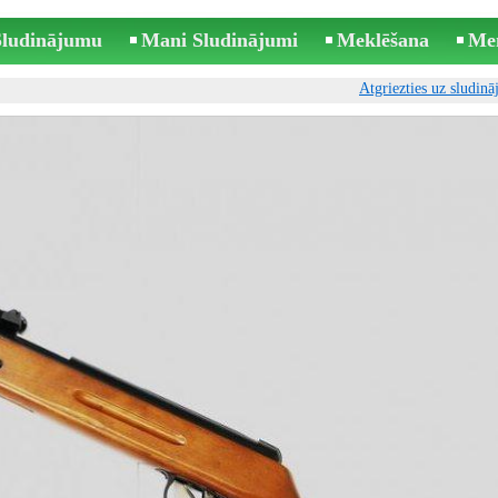
 Sludinājumu
Mani Sludinājumi
Meklēšana
Me
Atgriezties uz sludin