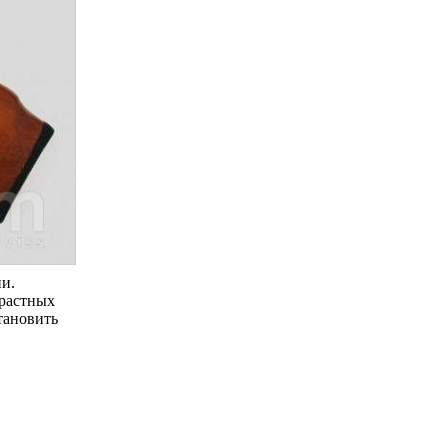
ии.
трастных
тановить