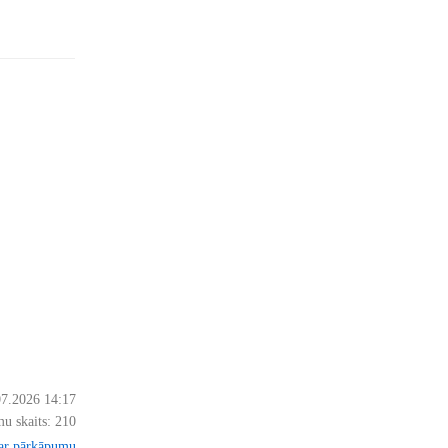
07.2026 14:17
u skaits:
210
par pārkāpumu