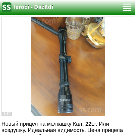
Ieroči - Dažādi
1/10
Новый прицел на мелкашку Кал. 22Lr. Или
воздушку. Идеальная видимость. Цена прицела