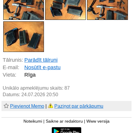
Tālrunis:
Parādīt tālruni
E-mail:
Nosūtīt e-pastu
Vieta:
Rīga
Unikālo apmeklējumu skaits:
87
Datums: 24.07.2026 20:50
Pievienot Memo
|
Paziņot par pārkāpumu
Noteikumi
|
Saikne ar redaktoru
|
Www versija