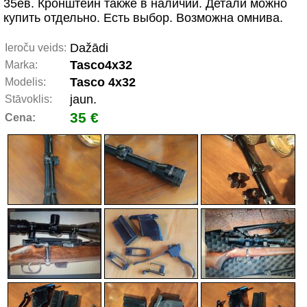
35ев. Кронштейн также в наличии. Детали можно
купить отдельно. Есть выбор. Возможна омнива.
Dažādi
Ieroču veids:
Tasco4х32
Marka:
Tasco 4х32
Modelis:
jaun.
Stāvoklis:
35 €
Cena: